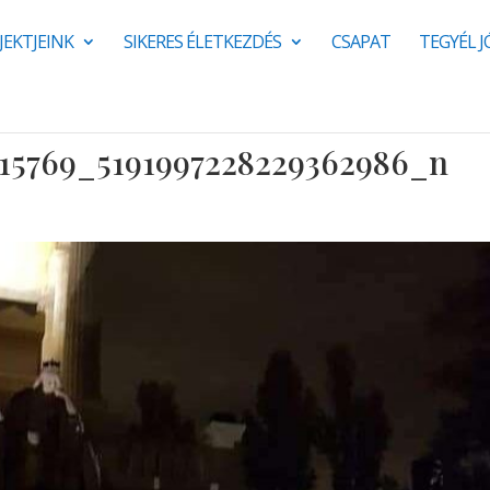
JEKTJEINK
SIKERES ÉLETKEZDÉS
CSAPAT
TEGYÉL 
615769_5191997228229362986_n