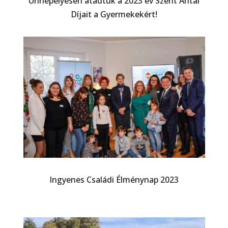
Ünnepélyesen átadtuk a 2023 év Szent Antal
Díjait a Gyermekekért!
Ingyenes Családi Élménynap 2023