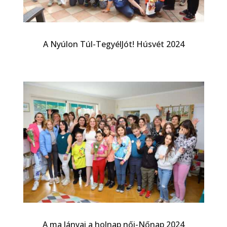
A Nyúlon Túl-TegyélJót! Húsvét 2024
A ma lányai a holnap női-Nőnap 2024