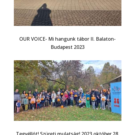
OUR VOICE- Mi hangunk tábor II. Balaton-
Budapest 2023
TegyélJót! Szüreti mulatság! 2023 október 28.