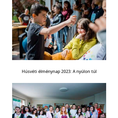
Húsvéti élménynap 2023: A nyúlon túl