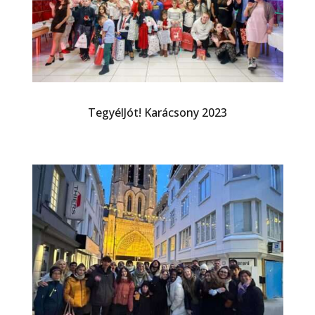
TegyélJót! Karácsony 2023