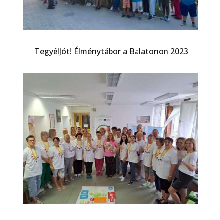
TegyélJót! Élménytábor a Balatonon 2023