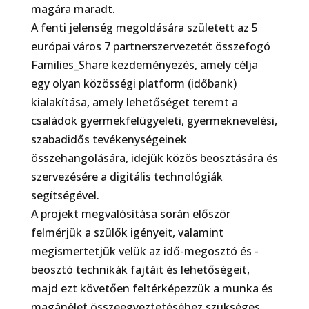
magára maradt.
A fenti jelenség megoldására született az 5
európai város 7 partnerszervezetét összefogó
Families_Share kezdeményezés, amely célja
egy olyan közösségi platform (időbank)
kialakítása, amely lehetőséget teremt a
családok gyermekfelügyeleti, gyermeknevelési,
szabadidős tevékenységeinek
összehangolására, idejük közös beosztására és
szervezésére a digitális technológiák
segítségével.
A projekt megvalósítása során először
felmérjük a szülők igényeit, valamint
megismertetjük velük az idő-megosztó és -
beosztó technikák fajtáit és lehetőségeit,
majd ezt követően feltérképezzük a munka és
magánélet összeegyeztetéséhez szükséges