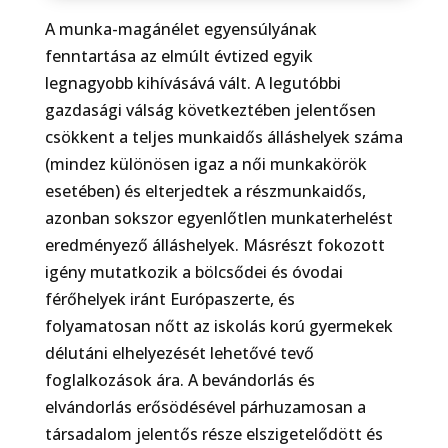
A munka-magánélet egyensúlyának
fenntartása az elmúlt évtized egyik
legnagyobb kihívásává vált. A legutóbbi
gazdasági válság következtében jelentősen
csökkent a teljes munkaidős álláshelyek száma
(mindez különösen igaz a női munkakörök
esetében) és elterjedtek a részmunkaidős,
azonban sokszor egyenlőtlen munkaterhelést
eredményező álláshelyek. Másrészt fokozott
igény mutatkozik a bölcsődei és óvodai
férőhelyek iránt Európaszerte, és
folyamatosan nőtt az iskolás korú gyermekek
délutáni elhelyezését lehetővé tevő
foglalkozások ára. A bevándorlás és
elvándorlás erősödésével párhuzamosan a
társadalom jelentős része elszigetelődött és