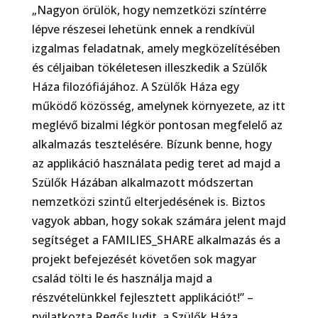
„Nagyon örülök, hogy nemzetközi színtérre
lépve részesei lehetünk ennek a rendkívül
izgalmas feladatnak, amely megközelítésében
és céljaiban tökéletesen illeszkedik a Szülők
Háza filozófiájához. A Szülők Háza egy
működő közösség, amelynek környezete, az itt
meglévő bizalmi légkör pontosan megfelelő az
alkalmazás tesztelésére. Bízunk benne, hogy
az applikáció használata pedig teret ad majd a
Szülők Házában alkalmazott módszertan
nemzetközi szintű elterjedésének is. Biztos
vagyok abban, hogy sokak számára jelent majd
segítséget a FAMILIES_SHARE alkalmazás és a
projekt befejezését követően sok magyar
család tölti le és használja majd a
részvételünkkel fejlesztett applikációt!” –
nyilatkozta Regős Judit, a Szülők Háza