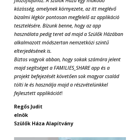
filozófiájához. A Szülők Háza egy működő
közösség, amelynek környezete, az itt meglévő
bizalmi légkör pontosan megfelelő az applikáció
tesztelésére. Bízunk benne, hogy az app
használata pedig teret ad majd a Szülők Házában
alkalmazott módszertan nemzetközi szintű
elterjedésének is.
Biztos vagyok abban, hogy sokak számára jelent
majd segítséget a FAMILIES_SHARE app és a
projekt befejezését követően sok magyar család
tölti le és használja majd a részvételünkkel
fejlesztett applikációt
!
Regős Judit
elnök
Szülők Háza Alapítvány