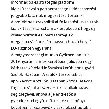
információs és stratégiai platform
kialakításával a partnerországok időszervezési
jó gyakorlatainak megosztása történik.
A projekthez szakpolitikai fejlesztési javaslatok
kialakítása is társul annak érdekében, hogy új
családpolitikai és jóléti stratégiák
megalapozásához járulhasson hozzá helyi és
EU-s szinten egyaránt.
A magyaroroszági munka Győrben indult el
2019 nyarán, ennek keretében júliusban egy
kéthetes kísérleti időszakra került sor a győri
Szülők Házában. A szülők tesztelték az
applikációt: a Szülők Házában közös játékos
foglalkozásokat szerveztek az alkalmazás
segítségével, ahova a jelentkezők a
gyerekeikkel együtt jöttek. Az eseményt
követően a résztvevők visszajelzést adtak a