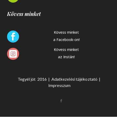
Kövess minket
Kövess minket

a Facebook-on!
Kövess minket

az Instán!
Tegyél jót 2016 |
Adat
kezelési tájékoztató
|
Impresszum
Készítette:
Monkey Marketing