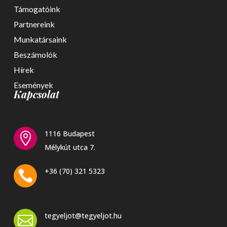
Támogatóink
Partnereink
Munkatársaink
Beszámolók
Hírek
Események
Kapcsolat
1116 Budapest

Mélykút utca 7.
+36 (70) 321 5323

tegyeljot@tegyeljot.hu
