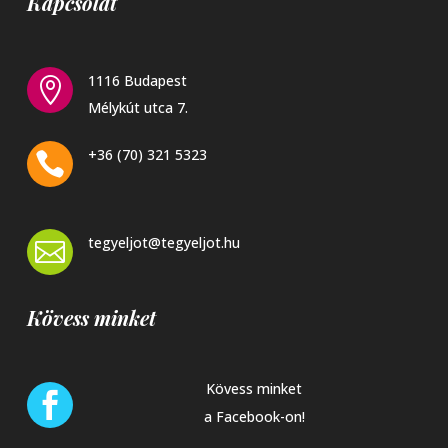
Kapcsolat
1116 Budapest

Mélykút utca 7.
+36 (70) 321 5323

tegyeljot@tegyeljot.hu

Kövess minket
Kövess minket

a Facebook-on!