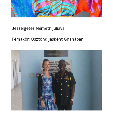
Beszélgetés Németh Júliával
Témakör: Ösztöndíjasként Ghánában