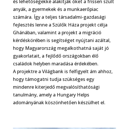
és lehetőségekké alakítják őket a frissen szült
anyák, a gyermekek és a munkaerőpiac
számára. Így a teljes társadalmi-gazdasági
fejlesztés lenne a Szülők Háza projekt célja
Ghánában, valamint a projekt a migráció
kérdéskörében is segítséget nyújtani azáltal,
hogy Magyarország megalkothatná saját jó
gyakorlatait, a fejlődő országokban élő
családok helyben maradása érdekében.
A projektre a Világbank is felfigyelt ám ahhoz,
hogy támogatni tudja szükséges egy
mindenre kiterjedő megvalósíthatósági
tanulmány, amely a Hungary Helps
adományának köszönhetően készülhet el.