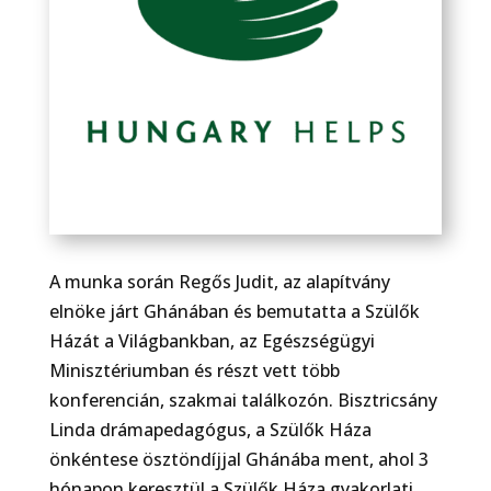
A munka során Regős Judit, az alapítvány
elnöke járt Ghánában és bemutatta a Szülők
Házát a Világbankban, az Egészségügyi
Minisztériumban és részt vett több
konferencián, szakmai találkozón. Bisztricsány
Linda drámapedagógus, a Szülők Háza
önkéntese ösztöndíjjal Ghánába ment, ahol 3
hónapon keresztül a Szülők Háza gyakorlati,