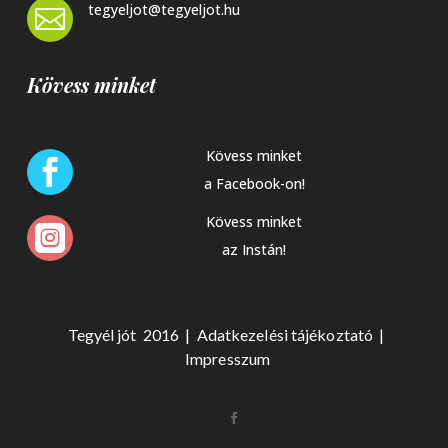
tegyeljot@tegyeljot.hu

Kövess minket
Kövess minket

a Facebook-on!
Kövess minket

az Instán!
Tegyél jót 2016 |
Adat
kezelési tájékoztató
|
Impresszum