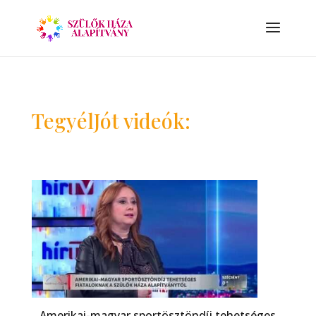
TegyélJót videók:
Amerikai-magyar sportösztöndíj tehetséges