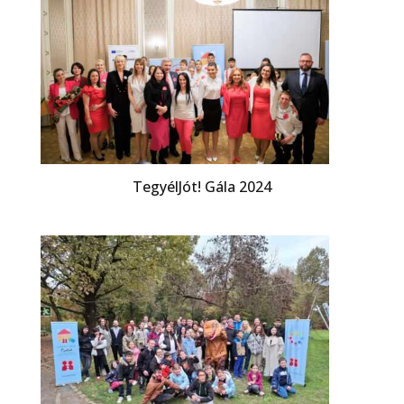
TegyélJót! Gála 2024