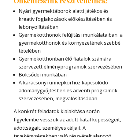
Önkénteseink részt vehetnek:
Nyári gyermektáborok alatti játékos és
kreatív foglakozások előkészítésében és
lebonyolításában
Gyermekotthonok felújítási munkálataiban, a
gyermekotthonok és környezetének szebbé
tételében
Gyermekotthonban élő fiatalok számára
szervezett élményprogramok szervezésében
Bölcsődei munkában
A karácsonyi ünnepkörhöz kapcsolódó
adománygyűjtésben és adventi programok
szervezésében, megvalósításában.
A konkrét feladatok kialakítása során
figyelembe vesszük az adott fiatal képességeit,
adottságait, személyes céljait. A
tevekénységekben való részvételt alapozó