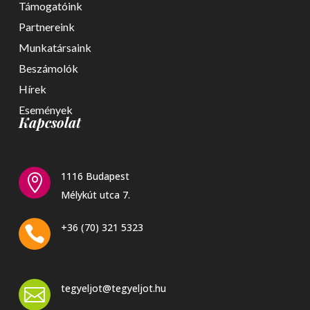
Támogatóink
Partnereink
Munkatársaink
Beszámolók
Hírek
Események
Kapcsolat
1116 Budapest

Mélykút utca 7.
+36 (70) 321 5323

tegyeljot@tegyeljot.hu
