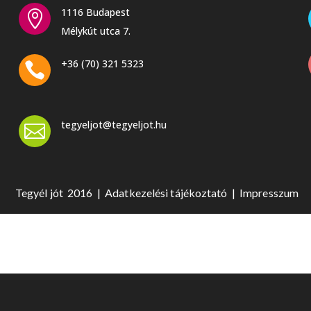
1116 Budapest

Mélykút utca 7.
+36 (70) 321 5323

tegyeljot@tegyeljot.hu

Tegyél jót 2016 |
Adat
kezelési tájékoztató
|
Impresszum