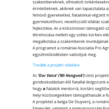
szakembereknek, elhivatott önkéntesekne
érintetteknek, akiknek van tapasztalata
felnövő gyerekekkel, fiatalokkal végzett 
gyermekotthoni, nevelőszülői ellátás sz
fejlesztése, és a kölcsönösen támogató 
létrehozása mellett egy széles körben el
megalkotása a szakemberek munkájának
A programot a romániai Asociatia Pro Agr
együttműködésben valósítjuk meg.
Tovább a projekt oldalára
Az
‘Our Voice’ (‘Mi Hangunk’)
című projekt
gondoskodásban élő fiatallal dolgozunk 
hogy
a
fiatalok mentorrá, kortárs segítő
helyi közösségeikben támogathassák a fia
A projektet a belga De Stuyverij, a románi
Egyesület, valamint a magyaroroszági K