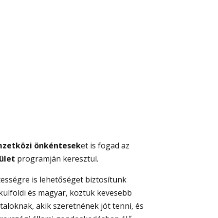
zetközi önkéntesek
et is fogad az
ület
programján keresztül.
ességre is lehetőséget biztosítunk
 külföldi és magyar, köztük kevesebb
taloknak, akik szeretnének jót tenni, és