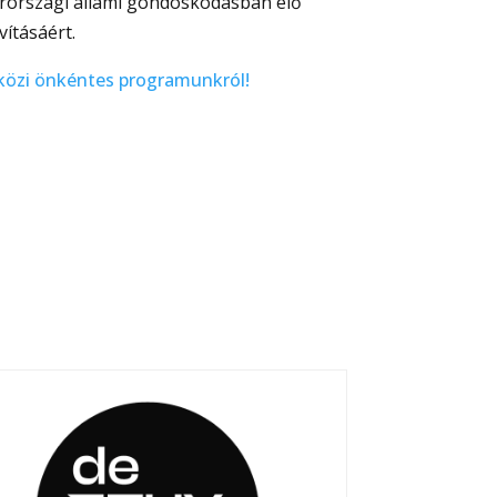
rországi állami gondoskodásban élő
ításáért.
közi önkéntes programunkról!