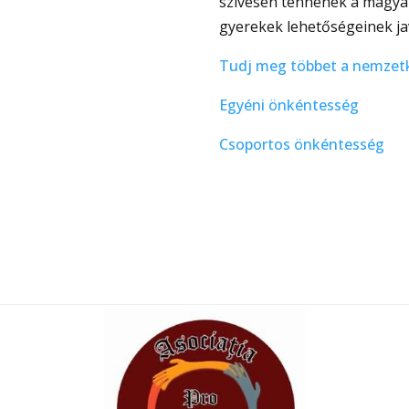
szívesen tennének a magya
gyerekek lehetőségeinek jav
Tudj meg többet a nemzet
Egyéni önkéntesség
Csoportos önkéntesség