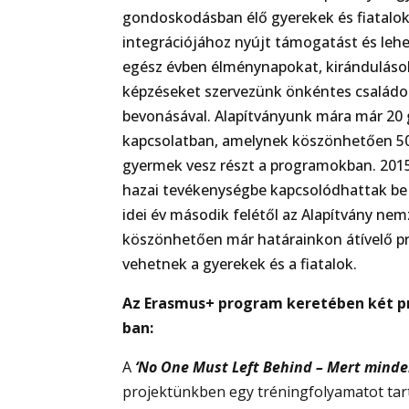
gondoskodásban élő gyerekek és fiatalok
integrációjához nyújt támogatást és le
egész évben élménynapokat, kirándulások
képzéseket szervezünk önkéntes családo
bevonásával. Alapítványunk mára már 20
kapcsolatban, amelynek köszönhetően 5
gyermek vesz részt a programokban. 2015
hazai tevékenységbe kapcsolódhattak be
idei év második felétől az Alapítvány nem
köszönhetően már határainkon átívelő p
vehetnek a gyerekek és a fiatalok.
Az Erasmus+ program keretében két pro
ban:
A
‘No One Must Left Behind – Mert minden
projektünkben egy tréningfolyamatot tar