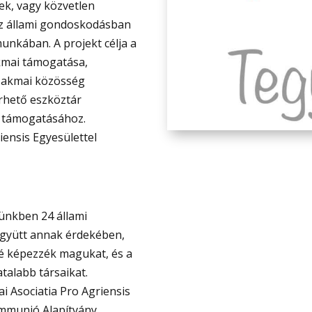
k, vagy közvetlen
 az állami gondoskodásban
munkában. A projekt célja a
akmai támogatása,
szakmai közösség
érhető eszköztár
 támogatásához.
iensis Egyesülettel
ünkben 24 állami
együtt annak érdekében,
vé képezzék magukat, és a
talabb társaikat.
ai Asociatia Pro Agriensis
ommunió Alapítvány