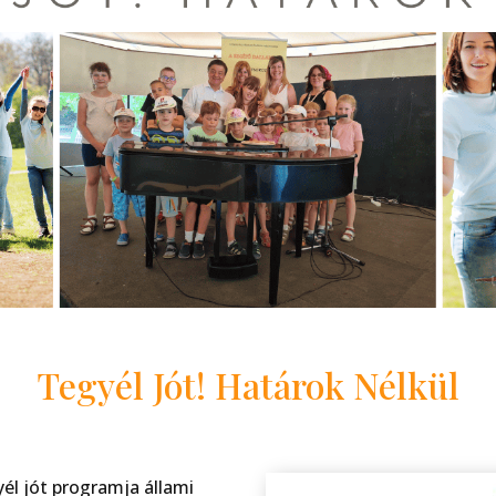
Tegyél Jót! Határok Nélkül
él jót programja állami