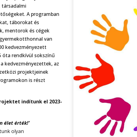
 társadalmi
hetőségeket. A programban
at, táborokat és
k, mentorok és cégek
 gyermekotthonnal van
00 kedvezményezett
 óta rendkívül sokszínű
 a kedvezményezettek, az
zetközi projektjeinek
rogramokon is részt
jektet indítunk el 2023-
 élet érték!’
tunk olyan