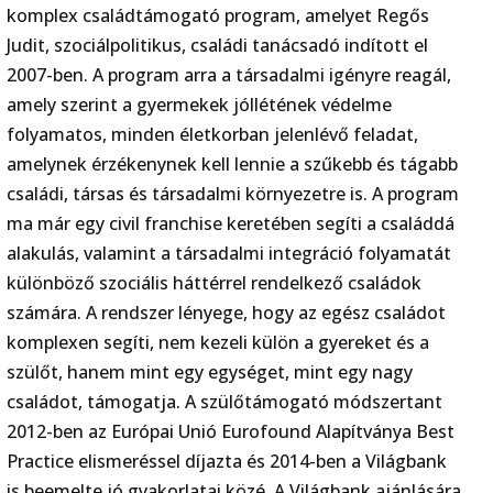
komplex családtámogató program, amelyet Regős
Judit, szociálpolitikus, családi tanácsadó indított el
2007-ben. A program arra a társadalmi igényre reagál,
amely szerint a gyermekek jóllétének védelme
folyamatos, minden életkorban jelenlévő feladat,
amelynek érzékenynek kell lennie a szűkebb és tágabb
családi, társas és társadalmi környezetre is. A program
ma már egy civil franchise keretében segíti a családdá
alakulás, valamint a társadalmi integráció folyamatát
különböző szociális háttérrel rendelkező családok
számára. A rendszer lényege, hogy az egész családot
komplexen segíti, nem kezeli külön a gyereket és a
szülőt, hanem mint egy egységet, mint egy nagy
családot, támogatja. A szülőtámogató módszertant
2012-ben az Európai Unió Eurofound Alapítványa Best
Practice elismeréssel díjazta és 2014-ben a Világbank
is beemelte jó gyakorlatai közé. A Világbank ajánlására