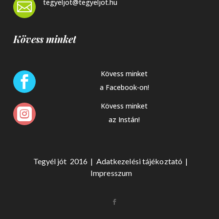
tegyeljot@tegyeljot.hu

Kövess minket
Kövess minket

a Facebook-on!
Kövess minket

az Instán!
Tegyél jót 2016 |
Adat
kezelési tájékoztató
|
Impresszum
Készítette:
Monkey Marketing