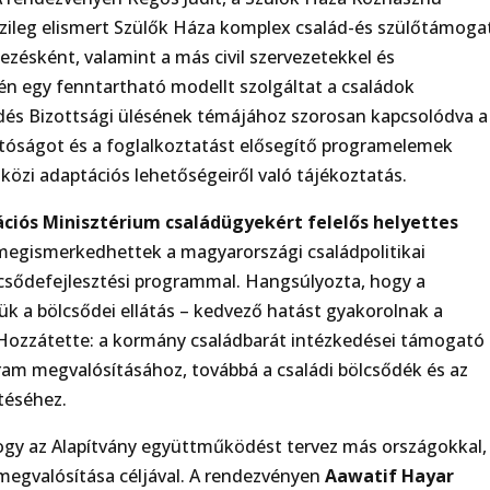
zileg elismert Szülők Háza komplex család-és szülőtámoga
zésként, valamint a más civil szervezetekkel és
n egy fenntartható modellt szolgáltat a családok
dés Bizottsági ülésének témájához szorosan kapcsolódva a
atóságot és a foglalkoztatást elősegítő programelemek
özi adaptációs lehetőségeiről való tájékoztatás.
ovációs Minisztérium családügyekért felelős helyettes
megismerkedhettek a magyarországi családpolitikai
csődefejlesztési programmal. Hangsúlyozta, hogy a
k a bölcsődei ellátás – kedvező hatást gyakorolnak a
. Hozzátette: a kormány családbarát intézkedései támogató
ram megvalósításához, továbbá a családi bölcsődék és az
téséhez.
ogy az Alapítvány együttműködést tervez más országokkal,
megvalósítása céljával. A rendezvényen
Aawatif Hayar