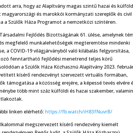
dott arra, hogy az Alapítvány magas szintű hazai és külföld
zt magyarországi és marokkói kormányzati szereplők és civil
 a Szülők Háza Programot a nemzetközi színtéren.
Z Társadalmi Fejlődés Bizottságának 61. ülése, amelynek té
tás és megfelelő munkalehetőségek megteremtése mindenki
, a COVID-19 világjárványból való kilábalás felgyorsítása,
kozó fenntartható fejlődési menetrend teljes körű
solódóan a Szülők Háza Közhasznú Alapítvány 2023. februá
etített kísérő rendezvényt szervezett virtuális formában,
ők támogatása a közösség erejére, a képessé tevés elvére 
ménybe több mint száz külföldi és hazai szakember, valami
atlakoztak.
ábbi linken elérhető:
https://fb.watch/iH83fNuvrB/
 alkalommal megszervezett kísérő rendezvény kiemelt
 A rendezvényen Regős Judit, a Szülők Háza Közhasznú