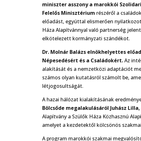
miniszter asszony a marokkói Szolidar
Felelős Minisztérium
részéről a családo
előadást, egyúttal elismerően nyilatkozo
Háza Alapítvánnyal való partnerség jelen
elkötelezett kormányzati szándékot.
Dr. Molnár Balázs elnökhelyettes elő
Népesedésért és a Családokért.
Az inté
alakítását és a nemzetközi adaptációt m
számos olyan kutatásról számolt be, ame
létjogosultságát.
A hazai hálózat kialakításának eredménye
Bölcsőde megalakulásáról Juhász Lilla
Alapítvány a Szülők Háza Közhasznú Alap
amelyet a kezdetektől kölcsönös szakmai
A program marokkói szakmai megvalósítójá