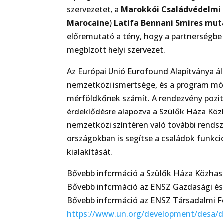
szervezetet, a
Marokkói Családvédelmi E
Marocaine) Latifa Bennani Smires mut
előremutató a tény, hogy a partnerségbe 
megbízott helyi szervezet.
Az Európai Unió Eurofound Alapítványa ál
nemzetközi ismertsége, és a program mód
mérföldkőnek számít. A rendezvény pozití
érdeklődésre alapozva a Szülők Háza Köz
nemzetközi színtéren való további rendsze
országokban is segítse a családok funkc
kialakítását.
Bővebb információ a Szülők Háza Közhasz
Bővebb információ az ENSZ Gazdasági és 
Bővebb információ az ENSZ Társadalmi Fe
https://www.un.org/development/desa/d