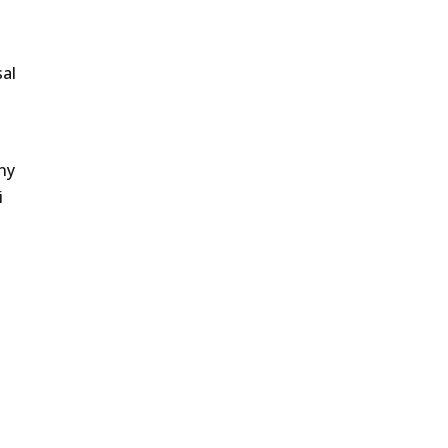
sal
ny
i