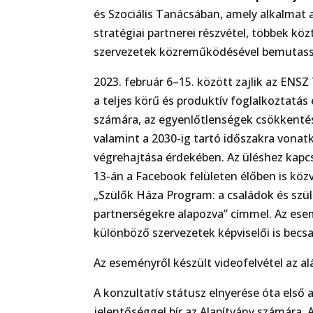
és Szociális Tanácsában, amely alkalmat a
stratégiai partnerei részvétel, többek kö
szervezetek közreműködésével bemutassa
2023. február 6–15. között zajlik az ENS
a teljes körű és produktív foglalkozta
számára, az egyenlőtlenségek csökkentése
valamint a 2030-ig tartó időszakra vonat
végrehajtása érdekében. Az üléshez kapc
13-án a Facebook felületen élőben is közv
„Szülők Háza Program: a családok és szül
partnerségekre alapozva” címmel. Az ese
különböző szervezetek képviselői is becs
Az eseményről készült videofelvétel az al
A konzultatív státusz elnyerése óta első
jelentőséggel bír az Alapítvány számára.