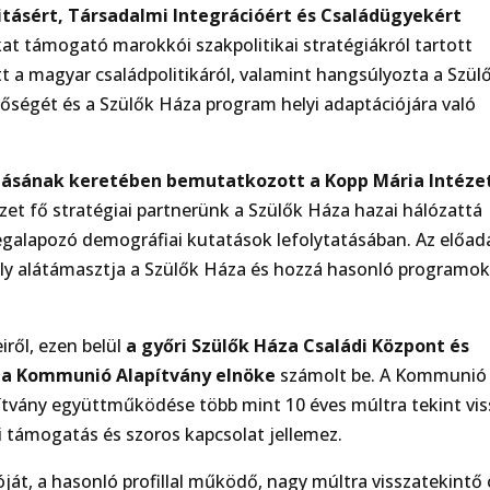
itásért, Társadalmi Integrációért és Családügyekért
kat támogató marokkói szakpolitikai stratégiákról tartott
tt a magyar családpolitikáról, valamint hangsúlyozta a Szül
tőségét és a Szülők Háza program helyi adaptációjára való
adásának keretében bemutatkozott a Kopp Mária Intéze
zet fő stratégiai partnerünk a Szülők Háza hazai hálózattá
egalapozó demográfiai kutatások lefolytatásában. Az előad
ly alátámasztja a Szülők Háza és hozzá hasonló programo
iről, ezen belül
a győri Szülők Háza Családi Központ és
, a Kommunió Alapítvány elnöke
számolt be. A Kommunió
ítvány együttműködése több mint 10 éves múltra tekint vis
 támogatás és szoros kapcsolat jellemez.
t, a hasonló profillal működő, nagy múltra visszatekintő c