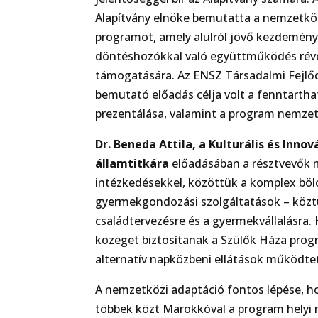
Alapítvány elnöke bemutatta a nemzetkö
programot, amely alulról jövő kezdeménye
döntéshozókkal való együttműködés révé
támogatására. Az ENSZ Társadalmi Fejlő
bemutató előadás célja volt a fenntarth
prezentálása, valamint a program nemzetk
Dr. Beneda Attila, a Kulturális és Inn
államtitkára
előadásában a résztvevők 
intézkedésekkel, közöttük a komplex böl
gyermekgondozási szolgáltatások – köztü
családtervezésre és a gyermekvállalásra
közeget biztosítanak a Szülők Háza prog
alternatív napközbeni ellátások működte
A nemzetközi adaptáció fontos lépése, h
többek közt Marokkóval a program helyi 