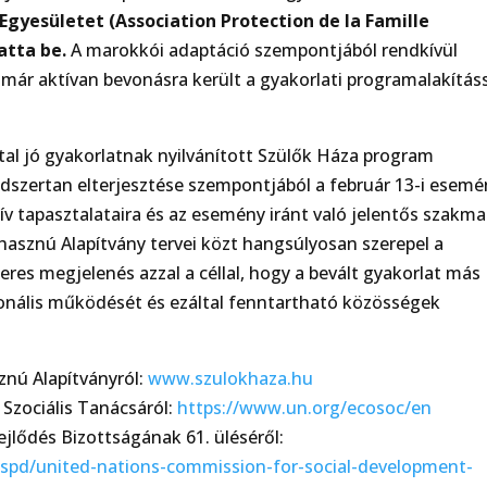
gyesületet (Association Protection de la Famille
atta be.
A marokkói adaptáció szempontjából rendkívül
már aktívan bevonásra került a gyakorlati programalakítás
tal jó gyakorlatnak nyilvánított Szülők Háza program
szertan elterjesztése szempontjából a február 13-i esemé
v tapasztalataira és az esemény iránt való jelentős szakma
hasznú Alapítvány tervei közt hangsúlyosan szerepel a
res megjelenés azzal a céllal, hogy a bevált gyakorlat más
ionális működését és ezáltal fenntartható közösségek
nú Alapítványról:
www.szulokhaza.hu
Szociális Tanácsáról:
https://www.un.org/ecosoc/en
jlődés Bizottságának 61. üléséről:
spd/united-nations-commission-for-social-development-