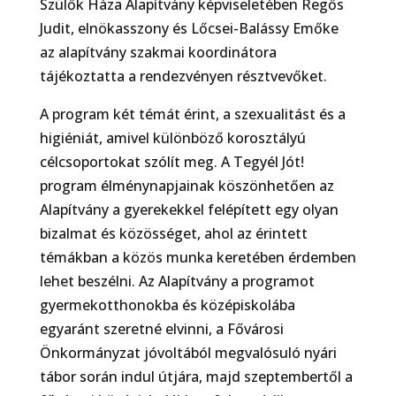
Szülők Háza Alapítvány képviseletében Regős
Judit, elnökasszony és Lőcsei-Balássy Emőke
az alapítvány szakmai koordinátora
tájékoztatta a rendezvényen résztvevőket.
A program két témát érint, a szexualitást és a
higiéniát, amivel különböző korosztályú
célcsoportokat szólít meg. A Tegyél Jót!
program élménynapjainak köszönhetően az
Alapítvány a gyerekekkel felépített egy olyan
bizalmat és közösséget, ahol az érintett
témákban a közös munka keretében érdemben
lehet beszélni. Az Alapítvány a programot
gyermekotthonokba és középiskolába
egyaránt szeretné elvinni, a Fővárosi
Önkormányzat jóvoltából megvalósuló nyári
tábor során indul útjára, majd szeptembertől a