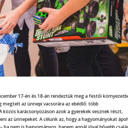
ecember 17-én és 18-án rendeztük meg a festői környezet
ig megtelt az ünnepi vacsorára az ebédlő: több
A közös karácsonyozáson azok a gyerekek vesznek részt,
teni az ünnepeket. A célunk az, hogy a hagyományokat ápol
 – ha nem is hagyományos, hanem annál jóval bővebb csalá