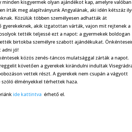
 minden kisgyermek olyan ajándékot kap, amelyre valóban
ben írták meg alapítványunk Angyalának, aki idén kétszáz il
aloknak. Közülük többen személyesen adhatták át
gyerekeknek, akik izgatottan várták, vajon mit rejtenek a
solyok tették teljessé ezt a napot: a gyermekek boldogan
ették birtokba személyre szabott ajándékukat. Önkéntese
 adni jó!
kéntesek közös zenés-táncos mulatsággal zárták a napot.
eggelit követően a gyerekek kirándulni indultak Visegrádra
bobozáson vettek részt. A gyerekek nem csupán a vágyott
e szóló élményekkel térhettek haza.
ériánk
ide kattintva
érhető el.