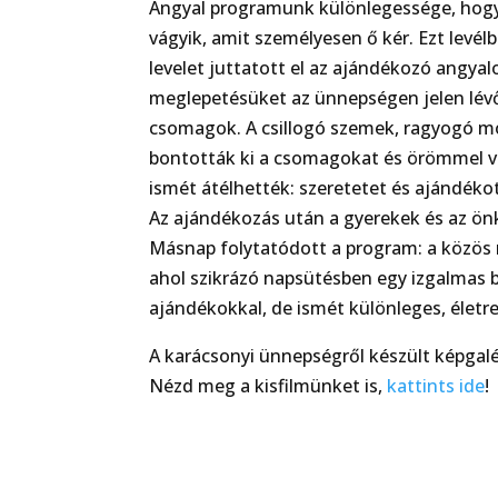
Angyal programunk különlegessége, hogy
vágyik, amit személyesen ő kér. Ezt levél
levelet juttatott el az ajándékozó angy
meglepetésüket az ünnepségen jelen lévő 
csomagok. A csillogó szemek, ragyogó mo
bontották ki a csomagokat és örömmel v
ismét átélhették: szeretetet és ajándékot
Az ajándékozás után a gyerekek és az ön
Másnap folytatódott a program: a közös r
ahol szikrázó napsütésben egy izgalmas 
ajándékokkal, de ismét különleges, életr
A karácsonyi ünnepségről készült képgal
Nézd meg a kisfilmünket is,
kattints ide
!