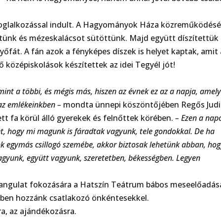
 foglalkozással indult. A Hagyományok Háza közreműködésé
tünk és mézeskalácsot sütöttünk. Majd együtt díszítettük 
őfát. A fán azok a fényképes díszek is helyet kaptak, amit
középiskolások készítettek az idei Tegyél jót!
nt a többi, és mégis más, hiszen az évnek ez az a napja, amel
az emlékeinkben –
mondta ünnepi köszöntőjében Regős Judit
ett fa körül álló gyerekek és felnőttek körében.
– Ezen a nap
et, hogy mi magunk is fáradtak vagyunk, tele gondokkal. De ha
nk egymás csillogó szemébe, akkor biztosak lehetünk abban, hog
vagyunk, együtt vagyunk, szeretetben, békességben. Legyen
 hangulat fokozására a Hatszín Teátrum bábos meseelőadás
zben hozzánk csatlakozó önkéntesekkel.
ra, az ajándékozásra.