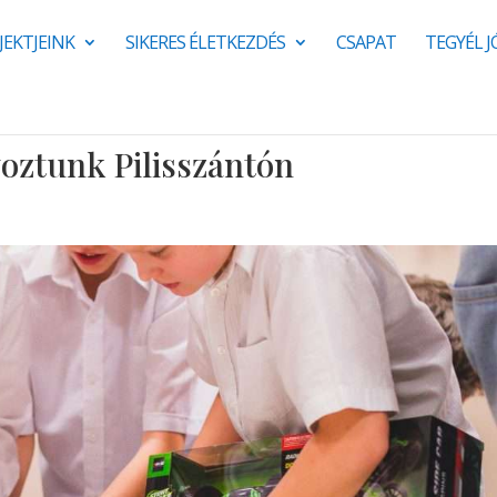
JEKTJEINK
SIKERES ÉLETKEZDÉS
CSAPAT
TEGYÉL 
oztunk Pilisszántón