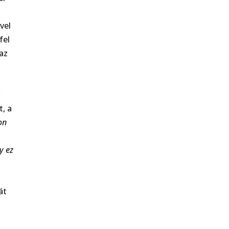
vel
fel
 az
y
, a
on
y ez
át