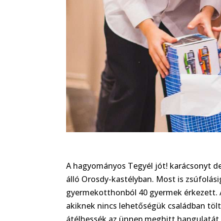
A hagyományos Tegyél jót! karácsonyt d
álló Orosdy-kastélyban. Most is zsúfolás
gyermekotthonból 40 gyermek érkezett. 
akiknek nincs lehetőségük családban töl
átélhessék az ünnep meghitt hangulatát