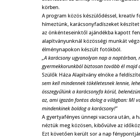
körben.
A program közös készülődéssel, kreatív
hímeztünk, karácsonyfadíszeket készítet
az önkénteseinktől ajándékba kapott feny
alapítványunknál közösségi munkát végző 
élménynapokon készült fotókból.
„A karácsony ugyanolyan nap a naptárban, mi
gyermekkorunkból biztosan tovább él majd 
Szülők Háza Alapítvány elnöke a feldíszít
sem kell mindennek tökéletesnek lennie, leh
összegyűlünk a karácsonyfa körül, belenézü
az, ami igazán fontos dolog a világban: MI 
mindenkinek boldog a karácsony!”
A gyertyafényes ünnepi vacsora után, a
néztük meg közösen, kibővülve az időkö
Ezt követően került sor a nap fénypontjá