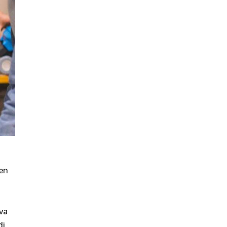
ben
va
di