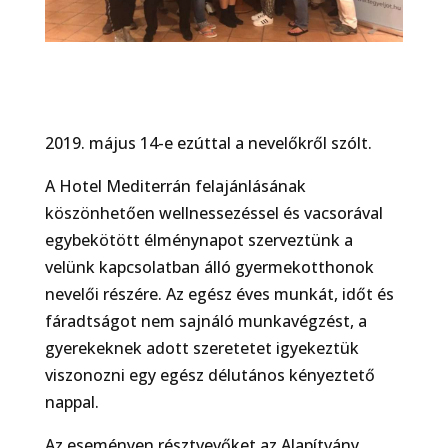
2019. május 14-e ezúttal a nevelőkről szólt.
A Hotel Mediterrán felajánlásának
köszönhetően wellnessezéssel és vacsorával
egybekötött élménynapot szerveztünk a
velünk kapcsolatban álló gyermekotthonok
nevelői részére. Az egész éves munkát, időt és
fáradtságot nem sajnáló munkavégzést, a
gyerekeknek adott szeretetet igyekeztük
viszonozni egy egész délutános kényeztető
nappal.
Az eseményen résztvevőket az Alapítvány