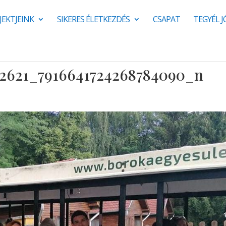
JEKTJEINK
SIKERES ÉLETKEZDÉS
CSAPAT
TEGYÉL 
12621_7916641724268784090_n