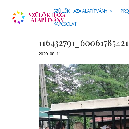
SZÜLŐK HÁZA ALAPÍTVÁNY
PRO
KAPCSOLAT
116432791_6006178542
2020. 08. 11.