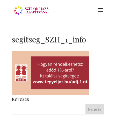
segitseg_SZH_1_info
Keresés