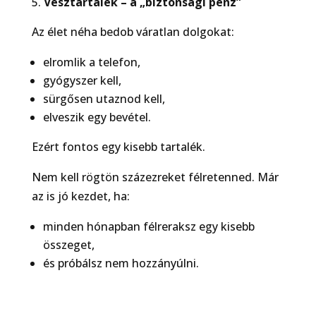
Vésztartalék – a „biztonsági pénz”
Az élet néha bedob váratlan dolgokat:
elromlik a telefon,
gyógyszer kell,
sürgősen utaznod kell,
elveszik egy bevétel.
Ezért fontos egy kisebb tartalék.
Nem kell rögtön százezreket félretenned. Már
az is jó kezdet, ha:
minden hónapban félreraksz egy kisebb
összeget,
és próbálsz nem hozzányúlni.