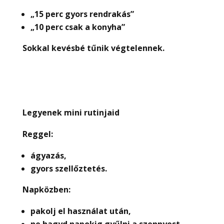
„15 perc gyors rendrakás”
„10 perc csak a konyha”
Sokkal kevésbé t
ű
nik végtelennek.
Legyenek mini rutinjaid
Reggel:
ágyazás,
gyors szell
ő
ztetés.
Napközben:
pakolj el használat után,