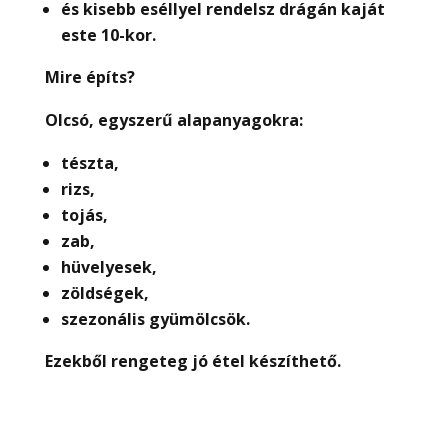
és kisebb eséllyel rendelsz drágán kaját
este 10-kor.
Mire építs?
Olcsó, egyszer
ű
alapanyagokra:
tészta,
rizs,
tojás,
zab,
hüvelyesek,
zöldségek,
szezonális gyümölcsök.
Ezekb
ő
l rengeteg jó étel készíthet
ő
.