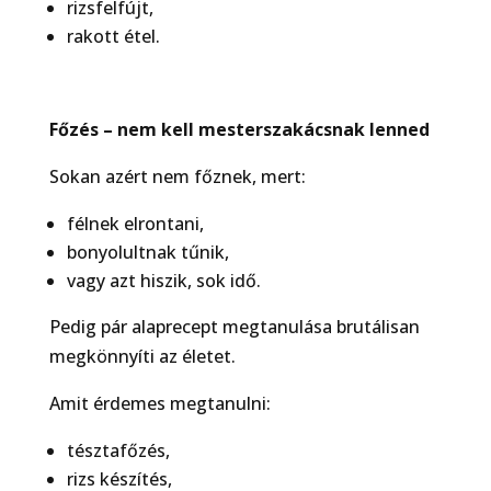
rizsfelfújt,
rakott étel.
F
ő
zés – nem kell mesterszakácsnak lenned
Sokan azért nem főznek, mert:
félnek elrontani,
bonyolultnak tűnik,
vagy azt hiszik, sok idő.
Pedig pár alaprecept megtanulása brutálisan
megkönnyíti az életet.
Amit érdemes megtanulni:
tésztafőzés,
rizs készítés,