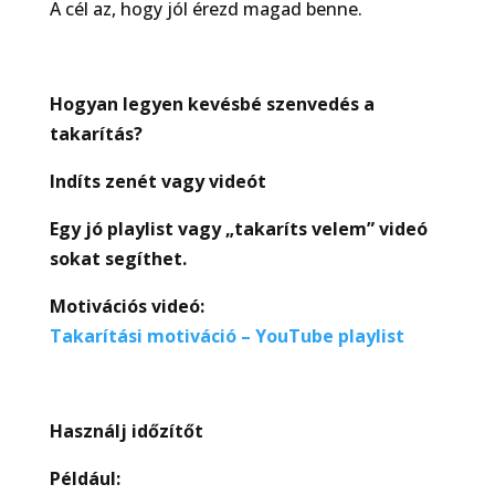
A cél az, hogy jól érezd magad benne.
Hogyan legyen kevésbé szenvedés a
takarítás?
Indíts zenét vagy videót
Egy jó playlist vagy „takaríts velem” videó
sokat segíthet.
Motivációs videó:
Takarítási motiváció – YouTube playlist
Használj id
ő
zít
ő
t
Például: