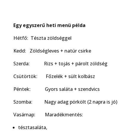
Egy egyszer
ű
heti menü példa
Hétfő: Tészta zöldséggel
Kedd: Zöldségleves + natúr csirke
Szerda: Rizs + tojás + párolt zöldség
Csütörtök: Főzelék + sült kolbász
Péntek: Gyors saláta + szendvics
Szomba: Nagy adag pörkölt (2 napra is jó)
Vasárnap: Maradékmentés:
tésztasaláta,