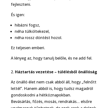
fejleszteni.
És igen:
hibázni fogsz,
néha túlköltekezel,
néha rossz döntést hozol.
Ez teljesen emberi.
A lényeg az, hogy tanulj belőle, és ne add fel.
Háztartás vezetése – túlélésb
ő
l önállóság
Az önálló élet nem csak abból áll, hogy „felnőtt
lettél”. Hanem abból is, hogy tudsz magadról
gondoskodni a hétköznapokban.
Bevásárlás, főzés, mosás, rendrakás… elsőre