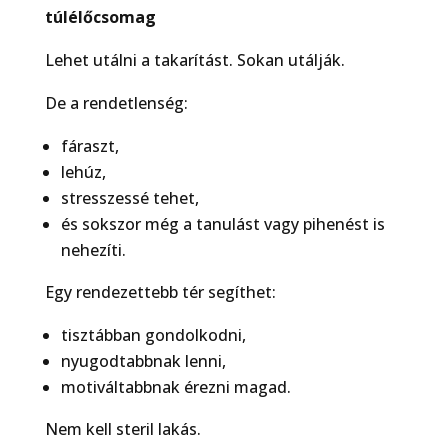
túlél
ő
csomag
Lehet utálni a takarítást. Sokan utálják.
De a rendetlenség:
fáraszt,
lehúz,
stresszessé tehet,
és sokszor még a tanulást vagy pihenést is
nehezíti.
Egy rendezettebb tér segíthet:
tisztábban gondolkodni,
nyugodtabbnak lenni,
motiváltabbnak érezni magad.
Nem kell steril lakás.