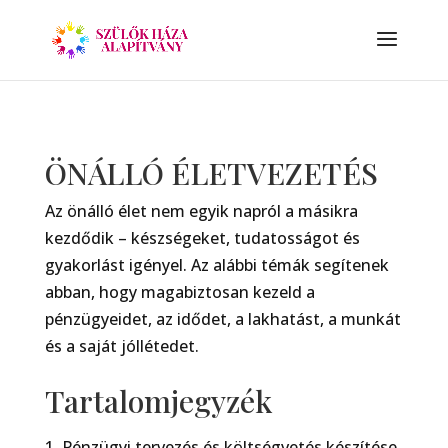
ÖNÁLLÓ ÉLETVEZETÉS
Az önálló élet nem egyik napról a másikra
kezdődik – készségeket, tudatosságot és
gyakorlást igényel. Az alábbi témák segítenek
abban, hogy magabiztosan kezeld a
pénzügyeidet, az idődet, a lakhatást, a munkát
és a saját jóllétedet.
Tartalomjegyzék
1. Pénzügyi tervezés és költségvetés készítése