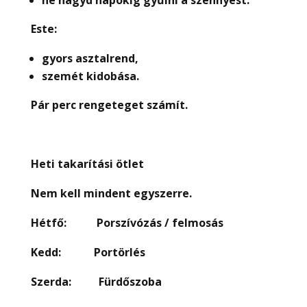
ne hagyd napokig gy
ű
lni a szennyest.
Este:
gyors asztalrend,
szemét kidobása.
Pár perc rengeteget számít.
Heti takarítási ötlet
Nem kell mindent egyszerre.
Hétf
ő
: Porszívózás / felmosás
Kedd: Portörlés
Szerda: Fürd
ő
szoba