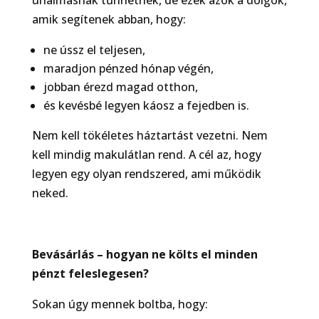
unalmasnak tűnhetnek, de ezek azok a dolgok,
amik segítenek abban, hogy:
ne ússz el teljesen,
maradjon pénzed hónap végén,
jobban érezd magad otthon,
és kevésbé legyen káosz a fejedben is.
Nem kell tökéletes háztartást vezetni. Nem
kell mindig makulátlan rend. A cél az, hogy
legyen egy olyan rendszered, ami működik
neked.
Bevásárlás – hogyan ne költs el minden
pénzt feleslegesen?
Sokan úgy mennek boltba, hogy: