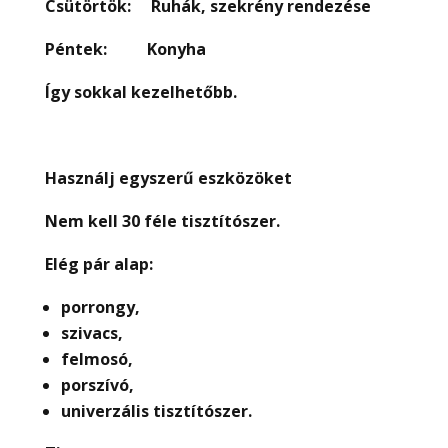
Csütörtök: Ruhák, szekrény rendezése
Péntek: Konyha
Így sokkal kezelhet
ő
bb.
Használj egyszer
ű
eszközöket
Nem kell 30 féle tisztítószer.
Elég pár alap:
porrongy,
szivacs,
felmosó,
porszívó,
univerzális tisztítószer.