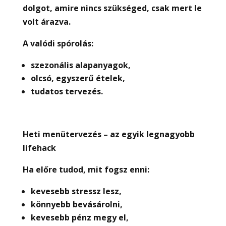
dolgot, amire nincs szükséged, csak mert le
volt árazva.
A valódi spórolás:
szezonális alapanyagok,
olcsó, egyszer
ű
ételek,
tudatos tervezés.
Heti menütervezés – az egyik legnagyobb
lifehack
Ha el
ő
re tudod, mit fogsz enni:
kevesebb stressz lesz,
könnyebb bevásárolni,
kevesebb pénz megy el,