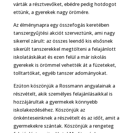
várták a résztvevőket, ebédre pedig hotdogot
ettünk, a gyerekek nagy örömére.
Az élménynapra egy összefogás keretében
tanszergyűjtési akciót szerveztünk, ami nagy
sikerrel zárult: az összes leendő kis elsősnek
sikerült tanszerekkel megtölteni a felajánlott
iskolatáskákat és ezen felül a már iskolás
gyerekek is örömmel vehették át a füzeteket,
tolltartókat, egyéb tanszer adományokat.
Ezúton köszönjük a Rossmann angyalainak a
részvételt, akik személyes felajánlásaikkal is
hozzájárultak a gyermekek könnyebb
iskolakezdéséhez. Köszönjük az
önkénteseinknek a részvételt és az időt, amit a
gyermekekre szántak. Köszönjük a rengeteg