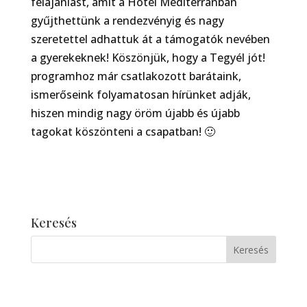
felajánlást, amit a Hotel Mediterránban
gyűjthettünk a rendezvényig és nagy
szeretettel adhattuk át a támogatók nevében
a gyerekeknek! Köszönjük, hogy a Tegyél jót!
programhoz már csatlakozott barátaink,
ismerőseink folyamatosan hírünket adják,
hiszen mindig nagy öröm újabb és újabb
tagokat köszönteni a csapatban! 🙂
Keresés