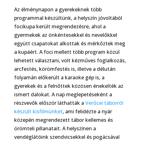
Az élménynapon a gyerekeknek több
programmal készültünk, a helyszín jóvoltából
focikupa került megrendezésre, ahol a
gyermekek az önkéntesekkel és nevelőkkel
együtt csapatokat alkottak és mérkőztek meg
a kupáért. A foci mellett több program közül
lehetett választani, volt kézműves foglalkozás,
arcfestés, körömfestés is, illetve a délután
folyamán előkerült a karaoke gép is, a
gyerekek és a felnőttek közösen énekelték az
ismert dalokat. A nap meglepetéseként a
részvevők először láthatták a
Verőcei táborról
készült kisfilmünket
, ami felidézte a nyár
közepén megrendezett tábor kellemes és
örömteli pillanatait. A helyszínen a
vendéglátóink szendvicsekkel és pogácsával