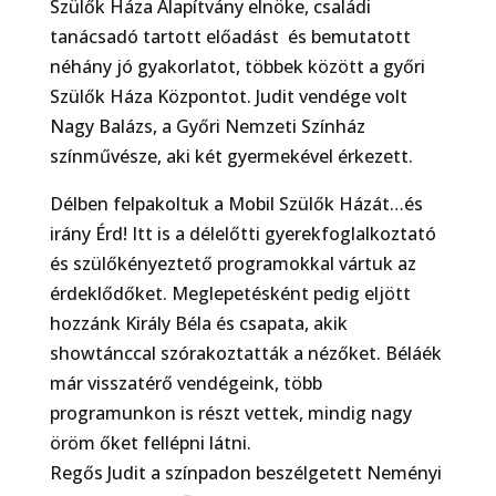
Szülők Háza Alapítvány elnöke, családi
tanácsadó tartott előadást és bemutatott
néhány jó gyakorlatot, többek között a győri
Szülők Háza Központot. Judit vendége volt
Nagy Balázs, a Győri Nemzeti Színház
színművésze, aki két gyermekével érkezett.
Délben felpakoltuk a Mobil Szülők Házát…és
irány Érd! Itt is a délelőtti gyerekfoglalkoztató
és szülőkényeztető programokkal vártuk az
érdeklődőket. Meglepetésként pedig eljött
hozzánk Király Béla és csapata, akik
showtánccal szórakoztatták a nézőket. Béláék
már visszatérő vendégeink, több
programunkon is részt vettek, mindig nagy
öröm őket fellépni látni.
Regős Judit a színpadon beszélgetett Neményi