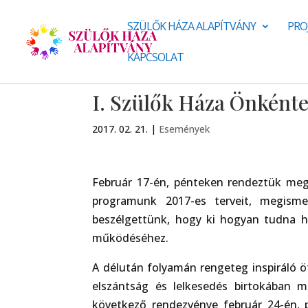
SZÜLŐK HÁZA ALAPÍTVÁNY
PRO
KAPCSOLAT
I. Szülők Háza Önkénte
2017. 02. 21.
|
Események
Február 17-én, pénteken rendeztük meg 
programunk 2017-es terveit, megisme
beszélgettünk, hogy ki hogyan tudna 
működéséhez.
A délután folyamán rengeteg inspiráló öt
elszántság és lelkesedés birtokában m
következő rendezvénye február 24-én,