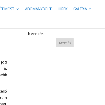
JÓT MOST
ADOMÁNYBOLT
HÍREK
GALÉRIA
Keresés
jót!
l is
sebb
ellő
gram
ban,