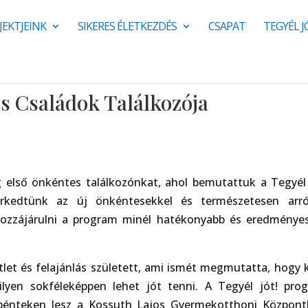
JEKTJEINK
SIKERES ÉLETKEZDÉS
CSAPAT
TEGYÉL 
s Családok Találkozója
első önkéntes találkozónkat, ahol bemutattuk a Tegyél 
rkedtünk az új önkéntesekkel és természetesen arró
hozzájárulni a program minél hatékonyabb és eredménye
let és felajánlás született, ami ismét megmutatta, hogy k
ilyen sokféleképpen lehet jót tenni. A Tegyél jót! pro
 pénteken lesz a Kossuth Lajos Gyermekotthoni Központ