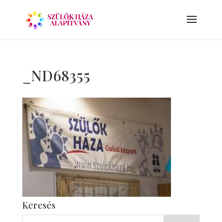
_ND68355
Keresés