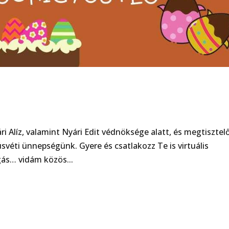
yári Alíz, valamint Nyári Edit védnöksége alatt, és megtisztel
svéti ünnepségünk. Gyere és csatlakozz Te is virtuális
gás… vidám közös...