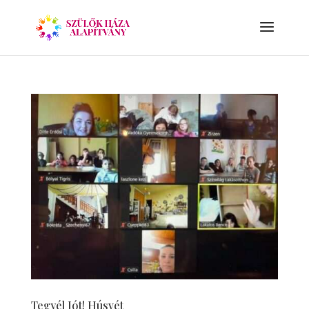
Tegyél Jót! Húsvét