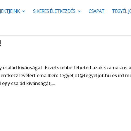
JEKTJEINK
SIKERES ÉLETKEZDÉS
CSAPAT
TEGYÉL 
!
y család kívánságát! Ezzel szebbé teheted azok számára is 
entkezz levélért emailben: tegyeljot@tegyeljot.hu és írd m
 egy család kívánságát,...