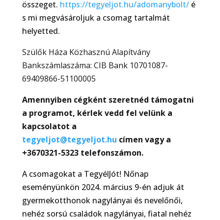
összeget.
https://tegyeljot.hu/adomanybolt/
é
s mi megvásároljuk a csomag tartalmát
helyetted.
Szülők Háza Közhasznú Alapítvány
Bankszámlaszáma: CIB Bank 10701087-
69409866-51100005
Amennyiben cégként szeretnéd támogatni
a programot, kérlek vedd fel velünk a
kapcsolatot a
tegyeljot@tegyeljot.hu
címen vagy a
+3670321-5323 telefonszámon.
A csomagokat a TegyélJót! Nőnap
eseményünkön 2024. március 9-én adjuk át
gyermekotthonok nagylányai és nevelőnői,
nehéz sorsú családok nagylányai, fiatal nehéz