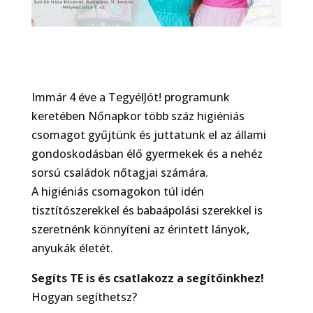
Immár 4 éve a TegyélJót! programunk
keretében Nőnapkor több száz higiéniás
csomagot gyűjtünk és juttatunk el az állami
gondoskodásban élő gyermekek és a nehéz
sorsú családok nőtagjai számára.
A higiéniás csomagokon túl idén
tisztítószerekkel és babaápolási szerekkel is
szeretnénk könnyíteni az érintett lányok,
anyukák életét.
Segíts TE is és csatlakozz a segítőinkhez!
Hogyan segíthetsz?