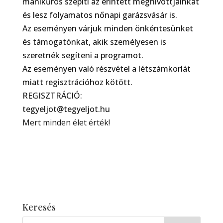
manikűrös szépíti az érintett meghívottjainkat
és lesz folyamatos nőnapi garázsvásár is.
Az eseményen várjuk minden önkéntesünket
és támogatónkat, akik személyesen is
szeretnék segíteni a programot.
Az eseményen való részvétel a létszámkorlát
miatt regisztrációhoz kötött.
REGISZTRÁCIÓ:
tegyeljot@tegyeljot.hu
Mert minden élet érték!
Keresés