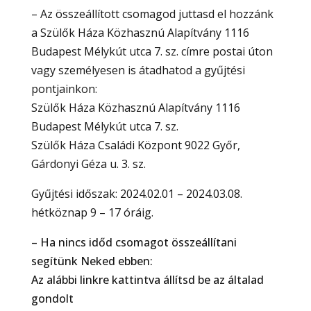
– Az összeállított csomagod juttasd el hozzánk
a Szülők Háza Közhasznú Alapítvány 1116
Budapest Mélykút utca 7. sz. címre postai úton
vagy személyesen is átadhatod a gyűjtési
pontjainkon:
Szülők Háza Közhasznú Alapítvány 1116
Budapest Mélykút utca 7. sz.
Szülők Háza Családi Központ 9022 Győr,
Gárdonyi Géza u. 3. sz.
Gyűjtési időszak: 2024.02.01 – 2024.03.08.
hétköznap 9 – 17 óráig.
– Ha nincs időd csomagot összeállítani
segítünk Neked ebben:
Az alábbi linkre kattintva állítsd be az általad
gondolt