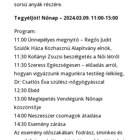
sorsú anyák részére.
TegyélJót! Nőnap – 2024.03.09. 11:00-15:00
Program:
11.00 Ünnepélyes megnyitó – Regős Judit
Szülők Háza Közhasznú Alapítvány elnök,
11:30 Kollányi Zsuzsi beszélgetés a Női létről
11:30 Szeress Egészségesen – előadás arról,
hogyan vigyázzunk magunkra testileg-lelkileg,
Dr: Csatlós Éva szülész-nőgyógyásszal
12:30 Ebéd
13:00 Meglepetés Vendégünk Nőnapi
köszöntője
14:00 Neszesszer csomagok átadása
14:30 Esemény zárása
Az esemény időszakában: fodrász, sminkes és