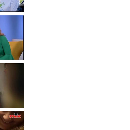
19 l
Paletta 2019 04 08 HÍR TV - Regős Judit a Tegyél jót! programról
Tegyél Jót Gálaest és Gyermekvédők Napja 2018.