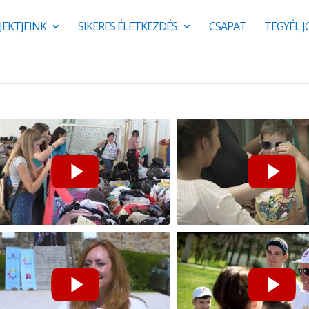
JEKTJEINK
SIKERES ÉLETKEZDÉS
CSAPAT
TEGYÉL 
össégi ruhagyűjtés 2019. |
Láss, ne csak nézz! - Nyár
yél Jót!
Verőcén, 2019.