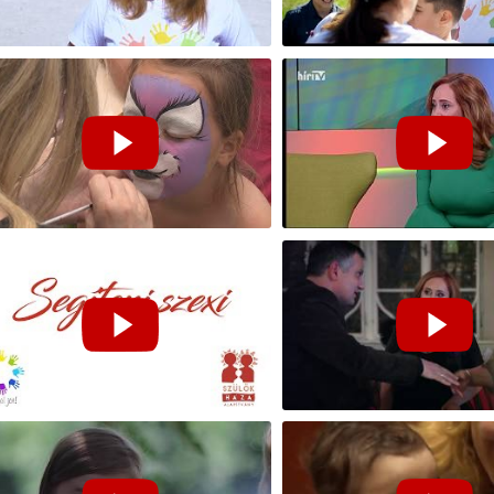
vét 2019 l Tegyél Jót!
Tavaszváró élménynap 20
Tegyél Jót!
il szülők háza Győrszemerén
Segíteni szexi - Legyél Te is Angyal! l Tegyél Jót!