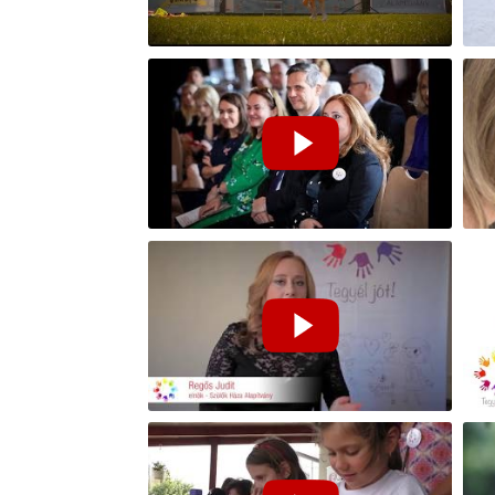
Szülők Ünnepe 2019. - Mobil Szülők
Hús
Háza Újbudán, Tatán és
Győrszemerén
Bemutatkozik a Szülők Háza
Mob
Amerikában - Regős Judit New
Yorkban és Washningtonban 2019.
Adj 1% esélyt! I Tegyél Jót!