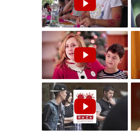
Nyárzáró 2018 l Tegyél Jót!
Nyá
Jót!
Tegyél Jót Karácsony
Gál
Teg
Szülők Háza Alapítvány - Tegyél jót!
Teg