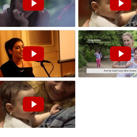
ri tábor - Verőce 2018 l Tegyél
Szeress Egészségesen
Sajtótájékoztató
aest a gyermekekért 2017 l
Tegyél jót! - Do somethi
yél Jót!
yél jót! Ülj mellém!