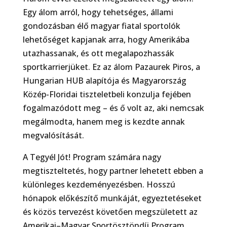
Egy álom arról, hogy tehetséges, állami
gondozásban élő magyar fiatal sportolók
lehetőséget kapjanak arra, hogy Amerikába
utazhassanak, és ott megalapozhassák
sportkarrierjüket. Ez az álom Pazaurek Piros, a
Hungarian HUB alapítója és Magyarország
Közép-Floridai tiszteletbeli konzulja fejében
fogalmazódott meg – és ő volt az, aki nemcsak
megálmodta, hanem meg is kezdte annak
megvalósítását.
A Tegyél Jót! Program számára nagy
megtiszteltetés, hogy partner lehetett ebben a
különleges kezdeményezésben. Hosszú
hónapok előkészítő munkáját, egyeztetéseket
és közös tervezést követően megszületett az
Amerikai–Magyar Sportösztöndíj Program,