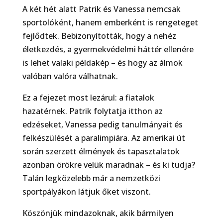
A két hét alatt Patrik és Vanessa nemcsak
sportolóként, hanem emberként is rengeteget
fejlődtek. Bebizonyították, hogy a nehéz
életkezdés, a gyermekvédelmi háttér ellenére
is lehet valaki példakép – és hogy az álmok
valóban valóra válhatnak.
Ez a fejezet most lezárul: a fiatalok
hazatérnek. Patrik folytatja itthon az
edzéseket, Vanessa pedig tanulmányait és
felkészülését a paralimpiára. Az amerikai út
során szerzett élmények és tapasztalatok
azonban örökre velük maradnak – és ki tudja?
Talán legközelebb már a nemzetközi
sportpályákon látjuk őket viszont.
Köszönjük mindazoknak, akik bármilyen