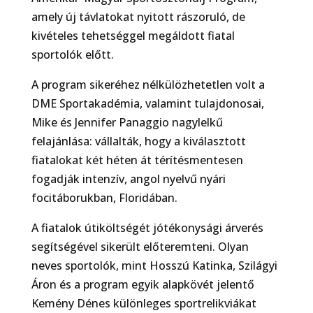
amely új távlatokat nyitott rászoruló, de
kivételes tehetséggel megáldott fiatal
sportolók előtt.
A program sikeréhez nélkülözhetetlen volt a
DME Sportakadémia, valamint tulajdonosai,
Mike és Jennifer Panaggio nagylelkű
felajánlása: vállalták, hogy a kiválasztott
fiatalokat két héten át térítésmentesen
fogadják intenzív, angol nyelvű nyári
focitáborukban, Floridában.
A fiatalok útiköltségét jótékonysági árverés
segítségével sikerült előteremteni. Olyan
neves sportolók, mint Hosszú Katinka, Szilágyi
Áron és a program egyik alapkövét jelentő
Kemény Dénes különleges sportrelikviákat