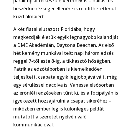
paralimpiai felkészülő keretnek is – hallási és
beszédnehézségei ellenére is rendíthetetlenül
küzd álmaiért.
A két fiatal elutazott Floridába, hogy
megkezdjék életük egyik legnagyobb kalandját
a DME Akadémián, Daytona Beachen. Az első
hét kemény munkával telt: napi három edzés
reggel 7-től este 8-ig, a tikkasztó hőségben.
Patrik az edzőtáborban is kiemelkedően
teljesített, csapata egyik legjobbjává vált, még
egy sérüléssel dacolva is. Vanessa elsősorban
az erőnléti edzéseken tűnt ki, és a focipályán is
igyekezett hozzájárulni a csapat sikeréhez –
miközben emberileg is különleges példát
mutatott a szeretet nyelvén való
kommunikációval.