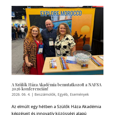
A Szülők Háza Akadémia bemutatkozott a NAFSA
2026 konferencián!
2026. 06. 4.
|
Beszámolók
,
Egyéb
,
Események
Az elmúlt egy hétben a Szülők Háza Akadémia
képzéseit és innovatív közösségi alapú