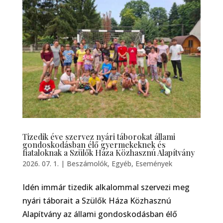
Tizedik éve szervez nyári táborokat állami
gondoskodásban élő gyermekeknek és
fiataloknak a Szülők Háza Közhasznú Alapítvány
2026. 07. 1.
|
Beszámolók
,
Egyéb
,
Események
Idén immár tizedik alkalommal szervezi meg
nyári táborait a Szülők Háza Közhasznú
Alapítvány az állami gondoskodásban élő