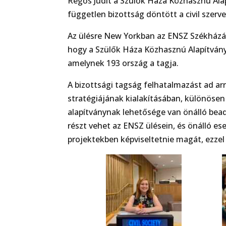
Regős Judit a Szülők Háza Közhasznú Alap
független bizottság döntött a civil szer
Az ülésre New Yorkban az ENSZ Székházáb
hogy a Szülők Háza Közhasznú Alapítvány 
amelynek 193 ország a tagja.
A bizottsági tagság felhatalmazást ad ar
stratégiájának kialakításában, különöse
alapítványnak lehetősége van önálló be
részt vehet az ENSZ ülésein, és önálló e
projektekben képviseltetnie magát, ezzel 