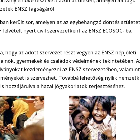
ítvány elnöke részt vett azon az ülésen, amelyen 54 tagú
vezetek ENSZ tagságáról
an került sor, amelyen az az egybehangzó döntés születet
felvételt nyert civil szervezetként az ENSZ ECOSOC- ba,
ra, hogy az adott szervezet részt vegyen az ENSZ népjóléti
n a nők, gyermekek és családok védelmének tekintetében. A
adványokat kezdeményezni az ENSZ szervezetében, valamin
seményeket is szervezhet. Továbbá lehetőség nyílik nemzetk
is hozzájárulva a hazai jógyakorlatok terjesztéséhez.