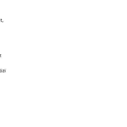
t,
z
t
özi