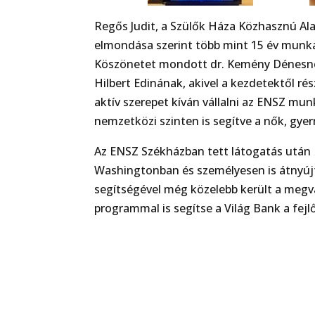
Regős Judit, a Szülők Háza Közhasznú Ala
elmondása szerint több mint 15 év munk
Köszönetet mondott dr. Kemény Dénesnek,
Hilbert Edinának, akivel a kezdetektől ré
aktív szerepet kíván vállalni az ENSZ mun
nemzetközi szinten is segítve a nők, gye
Az ENSZ Székházban tett látogatás után R
Washingtonban és személyesen is átnyúj
segítségével még közelebb került a megv
programmal is segítse a Világ Bank a fej