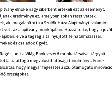
pítvány elnöke nagy sikerként értékeli ezt az eseményt,
ájának eredménye ez, amelyben sokan részt vettek.
 aki megalapította a Szülők Háza Alapítványt, valamint
szt vett az alapítvány munkájában. Hozzá tette, hogy a jöv
kájában, élve a tagság által nyújtott felhatalmazással,
rmekek és családok ügyét.
egős Judit a Világ Bank vezető munkatársaival tárgyalt
totta az átfogó megvalósíthatósági tanulmányt. Ennek
alósítás, hogy magyar fejlesztésű szülőtámogató innováci
lődő országokat.