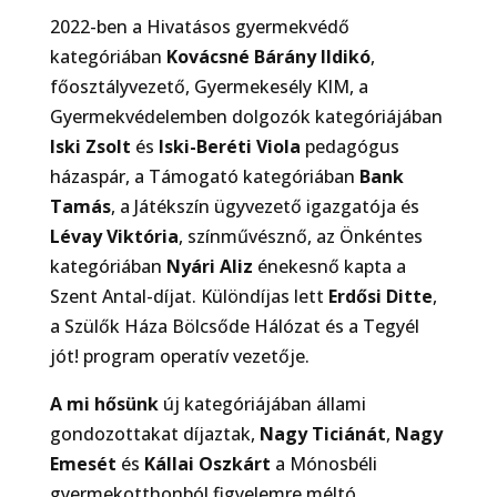
2022-ben a Hivatásos gyermekvédő
kategóriában
Kovácsné Bárány Ildikó
,
főosztályvezető, Gyermekesély KIM
, a
Gyermekvédelemben dolgozók kategóriájában
Iski Zsolt
és
Iski-Beréti Viola
pedagógus
házaspár, a Támogató kategóriában
Bank
Tamás
, a Játékszín ügyvezető igazgatója és
Lévay Viktória
, színművésznő, az Önkéntes
kategóriában
Nyári Aliz
énekesnő kapta a
Szent Antal-díjat. Különdíjas lett
Erdősi Ditte
,
a Szülők Háza Bölcsőde Hálózat és a Tegyél
jót! program operatív vezetője.
A mi hősünk
új kategóriájában állami
gondozottakat díjaztak,
Nagy Ticiánát
,
Nagy
Emesét
és
Kállai Oszkárt
a Mónosbéli
gyermekotthonból figyelemre méltó