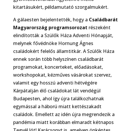
kitartásukért, példamutató szorgalmukért.
A gálaesten bejelentették, hogy a
Családbarát
Magyarország programsorozat
részeként
elindították a Szülők Háza Adventi Hónapját,
melynek fővédnöke Hornung Ágnes
családokért felelős államtitkár. A Szülők Háza
ennek során több helyszínen családbarát
programokat, koncerteket, előadásokat,
workshopokat, kézműves vásárokat szervez,
valamit egy hosszú adventi hétvégére
Kárpátalján élő családokat lát vendégül
Budapesten, ahol így újra találkozhatnak
egymással a háború miatt kettészakadt
családok. Emellett az idén újra megrendezik a
pandémia miatt korábban elmaradt kétnapos
Tegyél Jót! Karácsonyt is, amelyen önkéntes