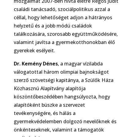
mozgalmat 2007-ben hívta életre Regős Judit
családi tanácsadó, szociálpolitikus azzal a
céllal, hogy lehetőséget adjon a hátrányos
helyzetű és a jobb módú családok
találkozására, szorosabb együttműködésére,
valamint javítsa a gyermekotthonokban élő
gyerekek esélyeit.
Dr. Kemény Dénes
, a magyar vízilabda
válogatottal három olimpiai bajnokságot
szerző szövetségi kapitánya, a Szülők Háza
Közhasznú Alapítvány alapítója
köszöntőbeszédében hangsúlyozta, hogy
alapítóként büszke a szervezet
tevékenységére, és hálás a
gyermekvédelemben dolgozó nevelőknek és
önkénteseknek, valamint a támogatók