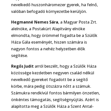
nevelkedő huszonháromezer gyerek, ha felnő,
valóban befogadó környezetbe kerüljön.
Hegmanné Nemes Sára
, a Magyar Posta Zrt.
alelnöke, a Postakürt Alapítvány elnöke
elmondta, hogy örömmel fogadta be a Szülők
Háza Gála eseményét, hiszen számára is
nagyon fontos a nehéz helyzetben élők
segítése.
Regős Judit
arról beszélt, hogy a Szülők Háza
közössége kezdetben negyven család nélkül
nevelkedő gyereket fogadott be a segítő
körbe, mára pedig ötszázra nőtt a számuk.
Számukra rendkívül fontos bármilyen önzetlen,
önkéntes támogatás, segítségnyújtás. Azért is
alapította meg a Szülők Háza a Szent Antal-