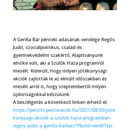
A Gerilla Bár pénteki adásának vendége Regős
Judit, szociálpolitikus, család-és
gyermekvédelmi szakértő, Alapítványunk
elnöke volt, aki a Szülők Háza programról
mesélt. Kiderült, hogy milyen jótékonysági
akciók zajlottak le az elmúlt időszakban és
mesélt arról is, hogy szeptembertől milyen
újdonságokkal készülünk.
A beszélgetés a következő linken érhető el:
https://pestitv.pestisracok.hu/2021/08/20/jote
konysagi-akciok-a-szulok-haza-programban-
regos-judit-a-gerilla-barban/?fbclid=IwAR1kp-