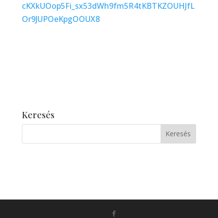
cKXkUOop5Fi_sx53dWh9fm5R4tKBTKZOUHJfL
Or9JUPOeKpgOOUX8
Keresés