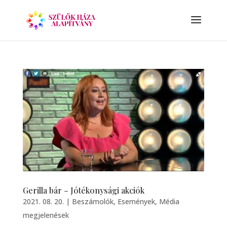
Gerilla bár – Jótékonysági akciók
2021. 08. 20.
|
Beszámolók
,
Események
,
Média
megjelenések