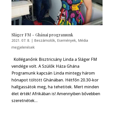
Sláger FM – Ghánai programunk
2021. 07. 8.
|
Beszámolók
,
Események
,
Média
megjelenések
Kolléganőnk Bisztricsány Linda a Sláger FM
vendége volt. A Szülők Háza Ghána
Programunk kapcsán Linda mintegy három
hónapot töltött Ghánában. Hétfőn 20.30-kor
hallgassátok meg, ha tehetitek. Mert minden
élet érték! Afrikában is! Amennyiben bővebben
szeretnétek...