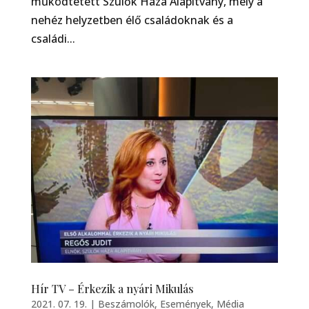
működtetett Szülők Háza Alapítvány, mely a
nehéz helyzetben élő családoknak és a
családi...
Hír TV – Érkezik a nyári Mikulás
2021. 07. 19.
|
Beszámolók
,
Események
,
Média