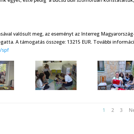
nk egyet, este pedig a búcsú buli szomorúan konstatáltuk
zásával valósult meg, az eseményt az Interreg Magyarország
ogatta. A támogatás összege: 13215 EUR. További informác
/spf
1
2
3
N