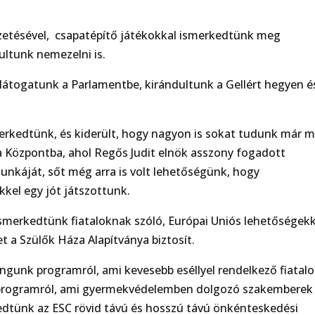
vezetésével, csapatépítő játékokkal ismerkedtünk meg
ultunk nemezelni is.
átogatunk a Parlamentbe, kirándultunk a Gellért hegyen é
merkedtünk, és kiderült, hogy nagyon is sokat tudunk már 
a Központba, ahol Regős Judit elnök asszony fogadott
unkáját, sőt még arra is volt lehetőségünk, hogy
kkel egy jót játszottunk.
merkedtünk fiataloknak szóló, Európai Uniós lehetőségekk
 a Szülők Háza Alapítványa biztosít.
angunk programról, ami kevesebb eséllyel rendelkező fiatal
programról, ami gyermekvédelemben dolgozó szakemberek
kedtünk az ESC rövid távú és hosszú távú önkénteskedési