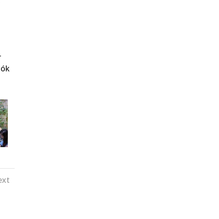
,
-
iók
ext