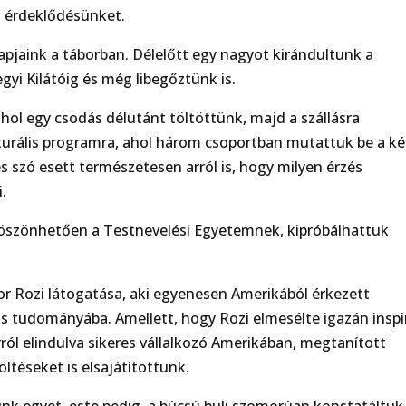
az érdeklődésünket.
pjaink a táborban. Délelőtt egy nagyot kirándultunk a
yi Kilátóig és még libegőztünk is.
ahol egy csodás délutánt töltöttünk, majd a szállásra
lturális programra, ahol három csoportban mutattuk be a ké
s szó esett természetesen arról is, hogy milyen érzés
.
 Köszönhetően a Testnevelési Egyetemnek, kipróbálhattuk
dor Rozi látogatása, aki egyenesen Amerikából érkezett
s tudományába. Amellett, hogy Rozi elmesélte igazán inspi
ról elindulva sikeres vállalkozó Amerikában, megtanított
ltéseket is elsajátítottunk.