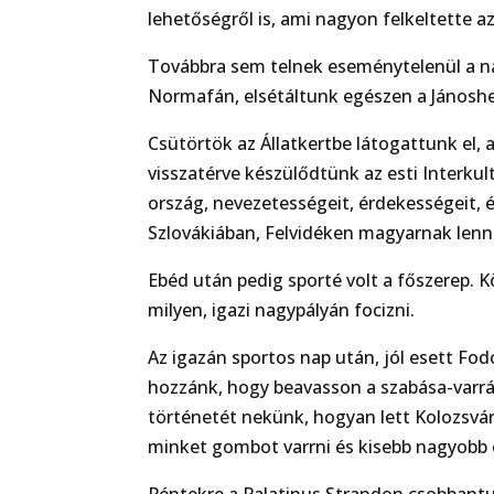
lehetőségről is, ami nagyon felkeltette 
Továbbra sem telnek eseménytelenül a na
Normafán, elsétáltunk egészen a Jánosheg
Csütörtök az Állatkertbe látogattunk el, 
visszatérve készülődtünk az esti Interku
ország, nevezetességeit, érdekességeit, é
Szlovákiában, Felvidéken magyarnak lenni
Ebéd után pedig sporté volt a főszerep.
milyen, igazi nagypályán focizni.
Az igazán sportos nap után, jól esett Fo
hozzánk, hogy beavasson a szabása-varrá
történetét nekünk, hogyan lett Kolozsvár
minket gombot varrni és kisebb nagyobb ö