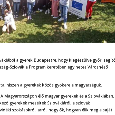
ákiából a gyerek Budapestre, hogy kiegészülve győri segít
rszág-Szlovákia Program keretében egy hetes Városnéző
pta, hiszen a gyerekek közös gyökere a magyarságuk.
 A Magyarországon élő magyar gyerekek és a Szlovákiában,
lkező gyerekek meséltek Szlovákiáról, a szlovák
vidéki szokásokról, arról, hogy ők, hogyan élik meg a saját