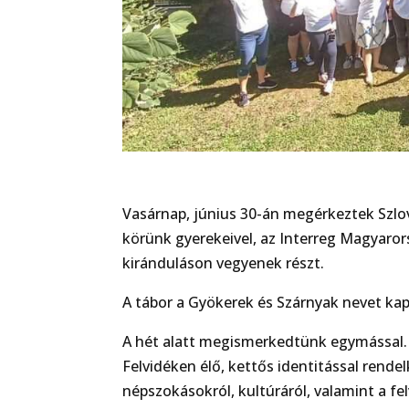
Vasárnap, június 30-án megérkeztek Szlov
körünk gyerekeivel, az Interreg Magyaro
kiránduláson vegyenek részt.
A tábor a Gyökerek és Szárnyak nevet ka
A hét alatt megismerkedtünk egymással.
Felvidéken élő, kettős identitással rende
népszokásokról, kultúráról, valamint a fel