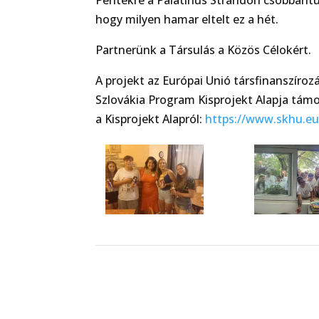
Péntekre a Palatinus Strandon csobbantu
hogy milyen hamar eltelt ez a hét.
Partnerünk a Társulás a Közös Célokért.
A projekt az Európai Unió társfinanszíro
Szlovákia Program Kisprojekt Alapja tám
a Kisprojekt Alapról:
https://www.skhu.eu