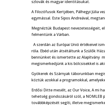
szlovák és magyar identitásukat.
A Filozófusok Kertjében, Pálhegyi Júlia 
egymással. Este Sipos Andreával, megtan
Megnéztük Budapest nevezetességeit, ell
felmentünk a Várban.
A szerdán az Európai Unió értékeivel is
róla. Ebéd után átsétáltunk a Szülők Ház
bennünket és ismertette az Alapítvány m
megismerkedjünk a kis bölcsisekkel is aki
Gyökerek és Szárnyak táborunkban megis
köztük azokkal a programokkal, amelyeket
Erdősi Ditte mesélt, az Our Voice, A mi h
tehetség gondozásáról szól, a NOMLEB 
továbbképzését segíti, illetve megismer