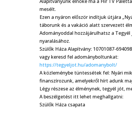
Alapítványunk elnöke ma a Hír TV Palett
mesélt.
Ezen a nyáron először indítjuk útjára 
táborunk és a vakáció alatt szervezett é
Adományoddal hozzájárulhatsz a Tegyél 
nyaralásához.
Szülők Háza Alapítvány: 10701087-6940
vagy keresd fel adományboltunkat:
https://tegyeljot.hu/adomanybolt/
A közleménybe tüntessétek fel: Nyári mi
finanszírozunk, amelyekről hírt adunk maj
Légy részese az élménynek, tegyél jót, m
A beszélgetést itt lehet meghallgatni:
Szülők Háza csapata