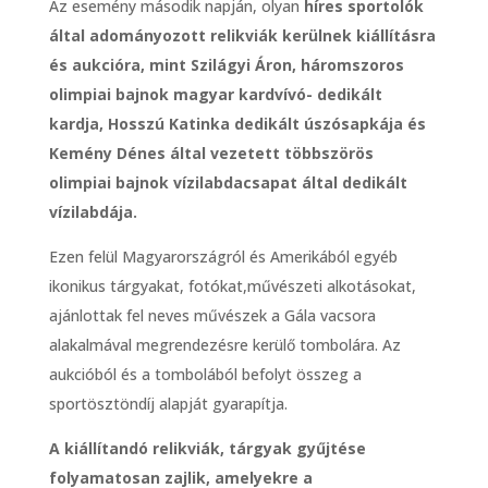
Az esemény második napján, olyan
híres sportolók
által adományozott relikviák kerülnek kiállításra
és aukcióra, mint Szilágyi Áron, háromszoros
olimpiai bajnok magyar kardvívó- dedikált
kardja, Hosszú Katinka dedikált úszósapkája és
Kemény Dénes által vezetett többszörös
olimpiai bajnok vízilabdacsapat által dedikált
vízilabdája.
Ezen felül Magyarországról és Amerikából egyéb
ikonikus tárgyakat, fotókat,művészeti alkotásokat,
ajánlottak fel neves művészek a Gála vacsora
alakalmával megrendezésre kerülő tombolára. Az
aukcióból és a tombolából befolyt összeg a
sportösztöndíj alapját gyarapítja.
A kiállítandó relikviák, tárgyak gyűjtése
folyamatosan zajlik, amelyekre
a