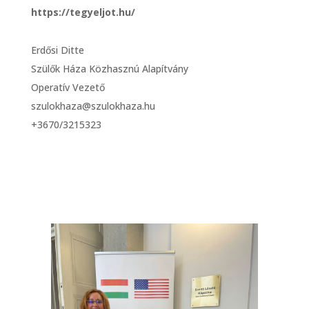
https://tegyeljot.hu/
Erdősi Ditte
Szülők Háza Közhasznú Alapítvány
Operatív Vezető
szulokhaza@szulokhaza.hu
+3670/3215323