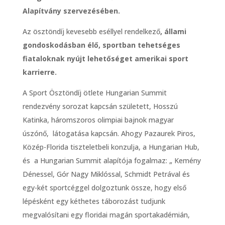
Alapítvány szervezésében.
Az ösztöndíj kevesebb eséllyel rendelkező
, állami
gondoskodásban élő, sportban tehetséges
fiataloknak nyújt
lehetőséget amerikai sport
karrierre.
A Sport Ösztöndíj ötlete Hungarian Summit
rendezvény sorozat kapcsán született, Hosszú
Katinka, háromszoros olimpiai bajnok magyar
úszónő, látogatása kapcsán. Ahogy Pazaurek Piros,
Közép-Florida tiszteletbeli konzulja, a Hungarian Hub,
és a Hungarian Summit alapítója fogalmaz: „ Kemény
Dénessel, Gór Nagy Miklóssal, Schmidt Petrával és
egy-két sportcéggel dolgoztunk össze, hogy első
lépésként egy kéthetes táborozást tudjunk
megvalósítani egy floridai magán sportakadémián,