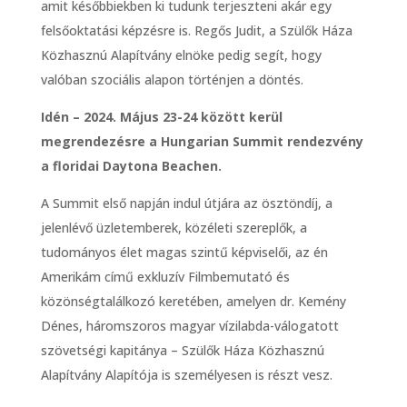
amit későbbiekben ki tudunk terjeszteni akár egy
felsőoktatási képzésre is. Regős Judit, a Szülők Háza
Közhasznú Alapítvány elnöke pedig segít, hogy
valóban szociális alapon történjen a döntés.
Idén – 2024. Május 23-24 között kerül
megrendezésre a Hungarian Summit rendezvény
a floridai Daytona Beachen.
A Summit első napján indul útjára az ösztöndíj, a
jelenlévő üzletemberek, közéleti szereplők, a
tudományos élet magas szintű képviselői, az én
Amerikám című exkluzív Filmbemutató és
közönségtalálkozó keretében, amelyen dr. Kemény
Dénes, háromszoros magyar vízilabda-válogatott
szövetségi kapitánya – Szülők Háza Közhasznú
Alapítvány Alapítója is személyesen is részt vesz.