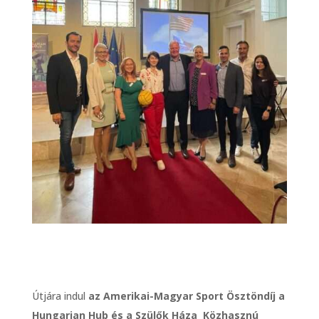
Útjára indul
a
z Amerikai-Magyar Sport Ösztöndíj a
Hungarian Hub és a Szülők Háza Közhasznú