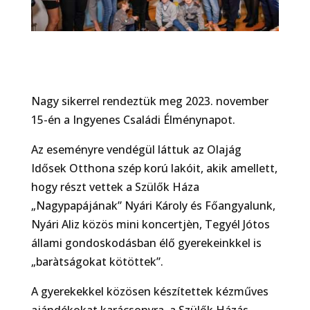
Nagy sikerrel rendeztük meg 2023. november
15-én a Ingyenes Családi Élménynapot.
Az eseményre vendégül láttuk az Olajág
Idősek Otthona szép korú lakóit, akik amellett,
hogy részt vettek a Szülők Háza
„Nagypapájának” Nyári Károly és Főangyalunk,
Nyári Aliz közös mini koncertjèn, Tegyél Jótos
állami gondoskodásban élő gyerekeinkkel is
„baràtságokat kötöttek”.
A gyerekekkel közösen készítettek kézműves
ajándékokat karácsonyra, a Szülők Házás