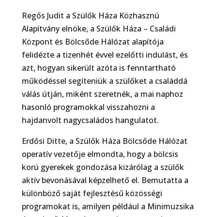
Regős Judit a Szülők Háza Közhasznú
Alapítvány elnöke, a Szülők Háza – Családi
Központ és Bölcsőde Hálózat alapítója
felidézte a tizenhét évvel ezelőtti indulást, és
azt, hogyan sikerült azóta is fenntartható
működéssel segíteniük a szülőket a családdá
válás útján, miként szeretnék, a mai naphoz
hasonló programokkal visszahozni a
hajdanvolt nagycsaládos hangulatot.
Erdősi Ditte, a Szülők Háza Bölcsőde Hálózat
operatív vezetője elmondta, hogy a bölcsis
korú gyerekek gondozása kizárólag a szülők
aktív bevonásával képzelhető el. Bemutatta a
különböző saját fejlesztésű közösségi
programokat is, amilyen például a Minimuzsika