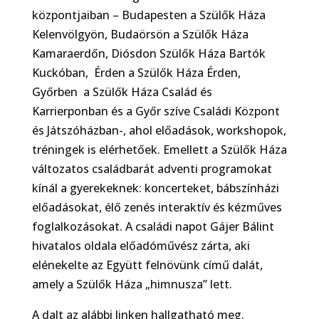
központjaiban – Budapesten a Szülők Háza
Kelenvölgyön, Budaörsön a Szülők Háza
Kamaraerdőn, Diósdon Szülők Háza Bartók
Kuckóban, Érden a Szülők Háza Érden,
Győrben a Szülők Háza Család és
Karrierponban és a Győr szíve Családi Központ
és Játszóházban-, ahol előadások, workshopok,
tréningek is elérhetőek. Emellett a Szülők Háza
változatos családbarát adventi programokat
kínál a gyerekeknek: koncerteket, bábszínházi
előadásokat, élő zenés interaktív és kézműves
foglalkozásokat. A családi napot Gájer Bálint
hivatalos oldala előadóművész zárta, aki
elénekelte az Együtt felnövünk című dalát,
amely a Szülők Háza „himnusza” lett.
A dalt az alábbi linken hallgatható meg.