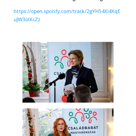
https://open.spotify.com/track/2gYH54Xi4XqE
uJW3olXcZz