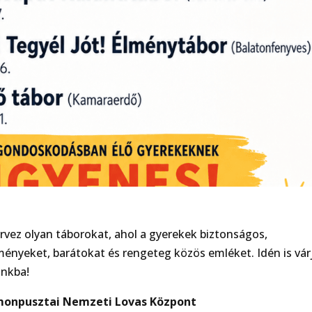
ervez olyan táborokat, ahol a gyerekek biztonságos,
ményeket, barátokat és rengeteg közös emléket. Idén is vár
inkba!
imonpusztai Nemzeti Lovas Központ