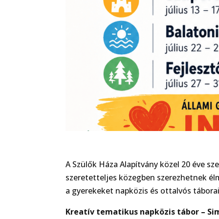
A Szülők Háza Alapítvány közel 20 éve sz
szeretetteljes közegben szerezhetnek él
a gyerekeket napközis és ottalvós tábora
Kreatív tematikus napközis tábor – S