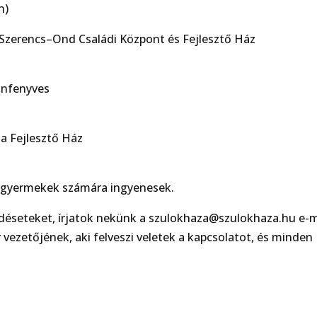
n)
Szerencs–Ond Családi Központ és Fejlesztő Ház
onfenyves
a Fejlesztő Ház
 gyermekek számára ingyenesek.
ődéseteket, írjatok nekünk a szulokhaza@szulokhaza.hu e-m
vezetőjének, aki felveszi veletek a kapcsolatot, és minden