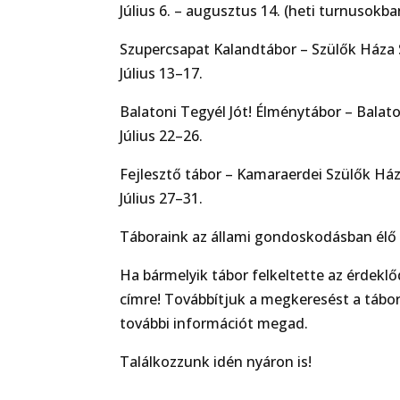
Július 6. – augusztus 14. (heti turnusokba
Szupercsapat Kalandtábor – Szülők Háza 
Július 13–17.
Balatoni Tegyél Jót! Élménytábor – Balat
Július 22–26.
Fejlesztő tábor – Kamaraerdei Szülők Ház
Július 27–31.
Táboraink az állami gondoskodásban élő
Ha bármelyik tábor felkeltette az érdekl
címre! Továbbítjuk a megkeresést a tábor 
további információt megad.
Találkozzunk idén nyáron is!