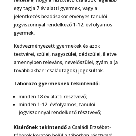
egy tagja 7 év alatti gyermek, vagy a
jelentkezés beadásakor érvényes tanulói
jogviszonnyal rendelkező 1-12. évfolyamos
gyermek.
Kedvezményezett gyermekek és azok
testvérei, szülei, nagyszülei, dédszülei, illetve
amennyiben releváns, nevelőszülei, gyámja (a
továbbiakban: családtagok) jogosultak.
Táborozó gyermeknek tekintend
ő
:
minden 18 év alatti résztvevő;
minden 1-12. évfolyamos, tanulói
jogviszonnyal rendelkező résztvevő;
Kísér
ő
nek tekintend
ő
a Családi Erzsébet-
táborok keretén belül a táborban résztvevő