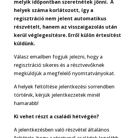
melyik időpontban szeretnétek jönni. A
helyek száma korlátozott, így a
regisztráció nem jelent automatikus
részvételt, hanem az visszaigazolás után
kerül véglegesítésre. Erről külön értesítést
küldünk.
Válasz emailben fogjuk jelezni, hogy a
regisztráció sikeres és a résztvevőknek
megküldjük a megfelelő nyomtatványokat.
A helyek feltöltése jelentkezési sorrendben
történik, kérjük jelentkezzetek minél
hamarabb!
Ki vehet részt a családi hétvégén?
A jelentkezésben való részvétel általános
feltétele, hogy a résztvevő családok legalább