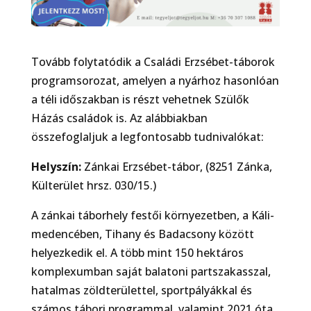
Tovább folytatódik a Családi Erzsébet-táborok
programsorozat, amelyen a nyárhoz hasonlóan
a téli időszakban is részt vehetnek Szülők
Házás családok is. Az alábbiakban
összefoglaljuk a legfontosabb tudnivalókat:
Helyszín:
Zánkai Erzsébet-tábor, (8251 Zánka,
Külterület hrsz. 030/15.)
A zánkai táborhely festői környezetben, a Káli-
medencében, Tihany és Badacsony között
helyezkedik el. A több mint 150 hektáros
komplexumban saját balatoni partszakasszal,
hatalmas zöldterülettel, sportpályákkal és
számos tábori programmal, valamint 2021 óta