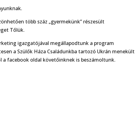
ányunknak.
zönhetően több száz „gyermekünk” részesült
get Tőlük.
arketing igazgatójával megállapodtunk a program
etesen a Szülők Háza Családunkba tartozó Ukrán menekült
l a facebook oldal követőinknek is beszámoltunk.