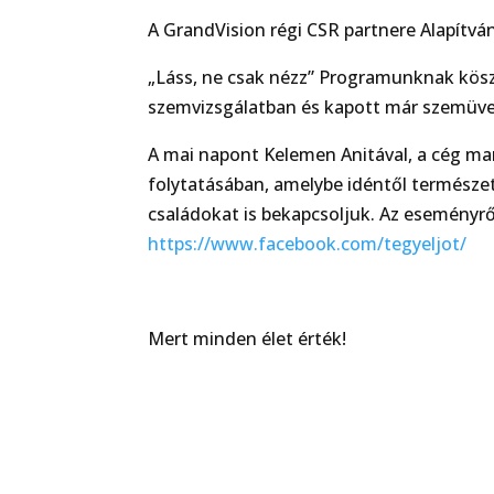
A GrandVision régi CSR partnere Alapítv
„Láss, ne csak nézz” Programunknak kös
szemvizsgálatban és kapott már szemüve
A mai napont Kelemen Anitával, a cég m
folytatásában, amelybe idéntől termész
családokat is bekapcsoljuk. Az eseményrő
https://www.facebook.com/tegyeljot/
Mert minden élet érték!