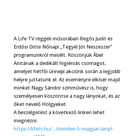
A Life TV reggeli műsorában Regős Judit és
Erdősi Ditte Nőnapi „Tegyèl Jót Neszeszer”
programunkról mesélt. Köszönjük Ábel
Anitának a dedikált higiéniás csomagot,
amelyet hétfői ünnepi akciónk során a legjobb
helyre juttatunk el. Az eseményre elkísér majd
minket Nagy Sándor színművész is, hogy
személyesen köszöntse a nagy lányokat, és az
őket nevelő Hölgyeket.
A beszélgetést a következő linken lehet
megnézni:
https://lifetv.hu/…/minden-5-magyar-lanyt-