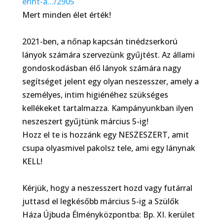
erint-a…/2905
Mert minden élet érték!
2021-ben, a nőnap kapcsán tinédzserkorú
lányok számára szervezünk gyűjtést. Az állami
gondoskodásban élő lányok számára nagy
segítséget jelent egy olyan neszesszer, amely a
személyes, intim higiénéhez szükséges
kellékeket tartalmazza. Kampányunkban ilyen
neszeszert gyűjtünk március 5-ig!
Hozz el te is hozzánk egy NESZESZERT, amit
csupa olyasmivel pakolsz tele, ami egy lánynak
KELL!
Kérjük, hogy a neszesszert hozd vagy futárral
juttasd el legkésőbb március 5-ig a Szülők
Háza Újbuda Élményközpontba: Bp. XI. kerület