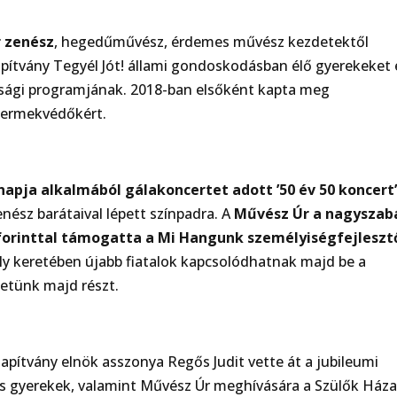
r zenész
, hegedűművész, érdemes művész kezdetektől
ítvány Tegyél Jót! állami gondoskodásban élő gyerekeket 
sági programjának. 2018-ban elsőként kapta meg
gyermekvédőkért.
napja alkalmából gálakoncertet adott ’50 év 50 koncert
nész barátaival lépett színpadra. A
Művész Úr a nagyszab
 forinttal támogatta a Mi Hangunk személyiségfejleszt
ly keretében újabb fiatalok kapcsolódhatnak majd be a
hetünk majd részt.
pítvány elnök asszonya Regős Judit vette át a jubileumi
tos gyerekek, valamint Művész Úr meghívására a Szülők Ház