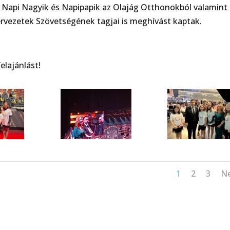
, Napi Nagyik és Napipapik az Olajág Otthonokból valamint
rvezetek Szövetségének tagjai is meghívást kaptak.
elajánlást!
1
2
3
N