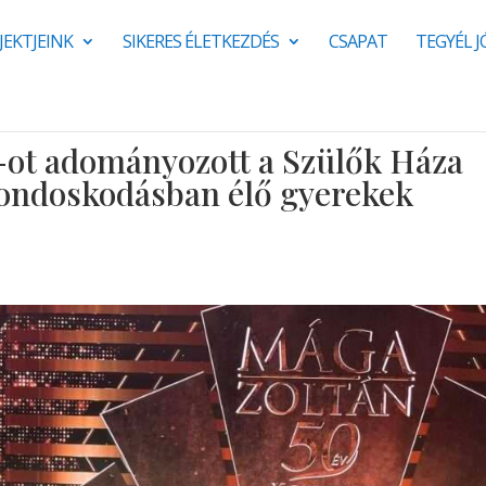
JEKTJEINK
SIKERES ÉLETKEZDÉS
CSAPAT
TEGYÉL 
t-ot adományozott a Szülők Háza
gondoskodásban élő gyerekek