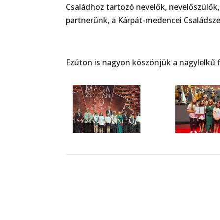
Családhoz tartozó nevelők, nevelőszülők
partnerünk, a Kárpát-medencei Családsze
Ezúton is nagyon köszönjük a nagylelkű f