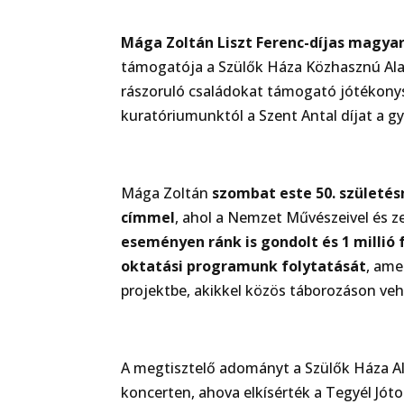
Mága Zoltán Liszt Ferenc-díjas magya
támogatója a Szülők Háza Közhasznú Alap
rászoruló családokat támogató jótékony
kuratóriumunktól a Szent Antal díjat a 
Mága Zoltán
szombat este 50. születés
címmel
, ahol a Nemzet Művészeivel és ze
eseményen ránk is gondolt és 1 millió
oktatási programunk folytatását
, ame
projektbe, akikkel közös táborozáson ve
A megtisztelő adományt a Szülők Háza Ala
koncerten, ahova elkísérték a Tegyél Jó