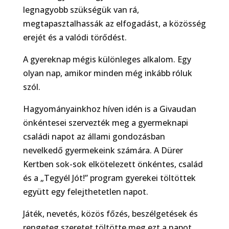
legnagyobb szükségük van rá,
megtapasztalhassák az elfogadást, a közösség
erejét és a valódi törődést.
A gyereknap mégis különleges alkalom. Egy
olyan nap, amikor minden még inkább róluk
szól.
Hagyományainkhoz híven idén is a Givaudan
önkéntesei szervezték meg a gyermeknapi
családi napot az állami gondozásban
nevelkedő gyermekeink számára. A Dürer
Kertben sok-sok elkötelezett önkéntes, család
és a „Tegyél Jót!” program gyerekei töltöttek
együtt egy felejthetetlen napot.
Játék, nevetés, közös főzés, beszélgetések és
rengeteg szeretet töltötte meg ezt a napot.