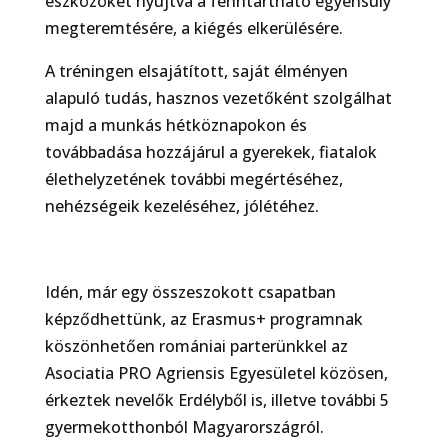
eszközöket nyújtva a fenntartható egyensúly
megteremtésére, a kiégés elkerülésére.
A tréningen elsajátított, saját élményen
alapuló tudás, hasznos vezetőként szolgálhat
majd a munkás hétköznapokon és
továbbadása hozzájárul a gyerekek, fiatalok
élethelyzetének további megértéséhez,
nehézségeik kezeléséhez, jólétéhez.
Idén, már egy összeszokott csapatban
képződhettünk, az Erasmus+ programnak
köszönhetően romániai parterünkkel az
Asociatia PRO Agriensis Egyesületel közösen,
érkeztek nevelők Erdélyből is, illetve további 5
gyermekotthonból Magyarországról.