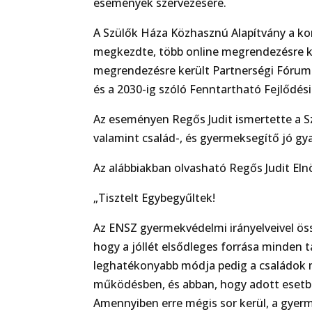
események szervezésére.
A Szülők Háza Közhasznú Alapítvány a ko
megkezdte, több online megrendezésre ke
megrendezésre került Partnerségi Fórum 
és a 2030-ig szóló Fenntartható Fejlődés
Az eseményen Regős Judit ismertette a S
valamint család-, és gyermeksegítő jó gya
Az alábbiakban olvasható Regős Judit E
„Tisztelt Egybegyűltek!
Az ENSZ gyermekvédelmi irányelveivel öss
hogy a jóllét elsődleges forrása minden
leghatékonyabb módja pedig a családok m
működésben, és abban, hogy adott esetbe
Amennyiben erre mégis sor kerül, a gyer