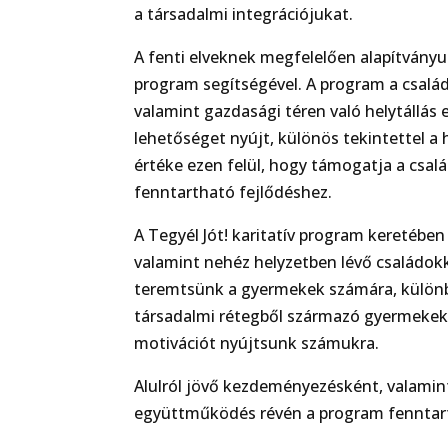
a társadalmi integrációjukat.
A fenti elveknek megfelelően alapítványu
program segítségével. A program a család
valamint gazdasági téren való helytállás 
lehetőséget nyújt, különös tekintettel a
értéke ezen felül, hogy támogatja a család
fenntartható fejlődéshez.
A Tegyél Jót! karitatív program keretébe
valamint nehéz helyzetben lévő családokk
teremtsünk a gyermekek számára, külön
társadalmi rétegből származó gyermekekk
motivációt nyújtsunk számukra.
Alulról jövő kezdeményezésként, valamint
együttműködés révén a program fenntart