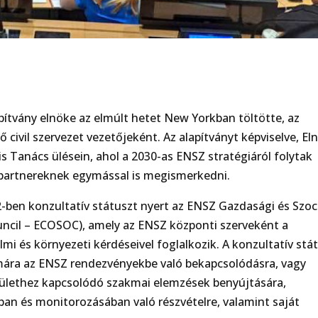
ítvány elnöke az elmúlt hetet New Yorkban töltötte, az
civil szervezet vezetőjeként. Az alapítványt képviselve, El
is Tanács ülésein, ahol a 2030-as ENSZ stratégiáról folytak
a partnereknek egymással is megismerkedni.
ben konzultatív státuszt nyert az ENSZ Gazdasági és Szoci
ncil – ECOSOC), amely az ENSZ központi szerveként a
mi és környezeti kérdéseivel foglalkozik. A konzultatív stá
zámára az ENSZ rendezvényekbe való bekapcsolódásra, vagy
területhez kapcsolódó szakmai elemzések benyújtására,
n és monitorozásában való részvételre, valamint saját