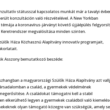
nzultatív státusszal kapcsolatos munkát már a tavalyi évbe
rült konzultáción való részvételével. A New Yorkban
témája a koronavírus-járványt követő újjáépülés felgyorsí
i Keretrendszer megvalósítása minden szinten.
zülők Háza Közhasznú Alapítvány innovatív programjait,
korlatait.
lnök Asszony bemutatkozó beszéde:
zhangban a magyarországi Szülők Háza Alapítvány azt vallj
 társadalomban a család, a gyermekek védelmének
egerősítése. A családokat támogatni kell a stabil
n elkerülhető legyen a gyermekek családból való kiemelés
mekeknek olyan támogató közegre van szükségük, amely se