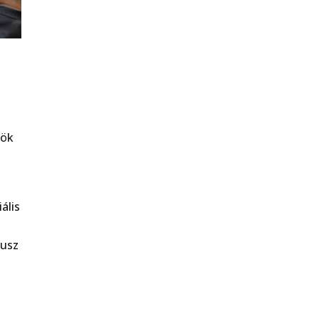
nök
ális
tusz