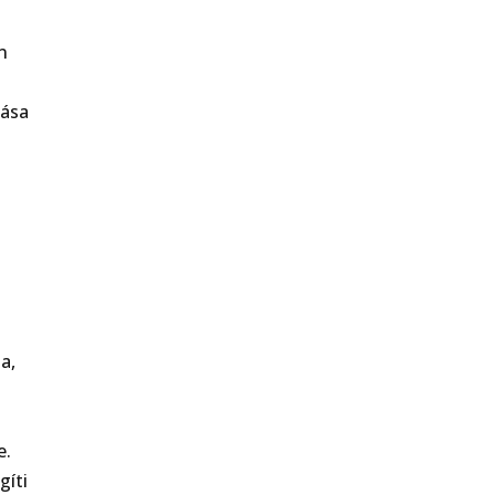
n
tása
a,
e.
gíti