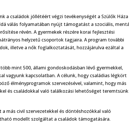
nk a családok jóllétéért végzi tevékenységét a Szülők Háza
dá válás folyamatában nyújt támogatást a szociális, mentál
erősítése révén. A gyermekek részére korai fejlesztési
 hátrányos helyzetű csoportok tagjaira. A program további
ok, illetve a nők foglalkoztatását, hozzájárulva ezáltal a
n több mint 500, állami gondoskodásban lévő gyermekkel,
al vagyunk kapcsolatban. A célunk, hogy családias légkört
böző élményprogramok szervezésével, valamint, hogy más
el és családokkal való találkozási lehetőséget teremtsünk
 a más civil szervezetekkel és döntéshozókkal való
ható modellt szolgáltat a családok támogatására.