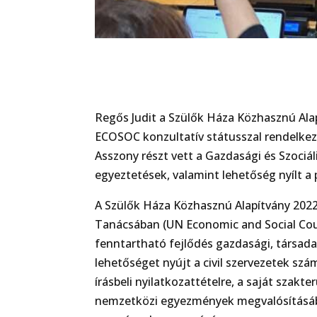
Regős Judit a Szülők Háza Közhasznú Alap
ECOSOC konzultatív státusszal rendelkező 
Asszony részt vett a Gazdasági és Szociál
egyeztetések, valamint lehetőség nyílt 
A Szülők Háza Közhasznú Alapítvány 2022-
Tanácsában (UN Economic and Social Cou
fenntartható fejlődés gazdasági, társadal
lehetőséget nyújt a civil szervezetek s
írásbeli nyilatkozattételre, a saját szak
nemzetközi egyezmények megvalósításába