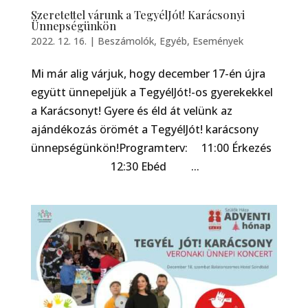
Szeretettel várunk a TegyélJót! Karácsonyi
Ünnepségünkön
2022. 12. 16.
|
Beszámolók
,
Egyéb
,
Események
Mi már alig várjuk, hogy december 17-én újra
együtt ünnepeljük a TegyélJót!-os gyerekekkel
a Karácsonyt! Gyere és éld át velünk az
ajándékozás örömét a TegyélJót! karácsony
ünnepségünkön!Programterv: 11:00 Érkezés
12:30 Ebéd ...