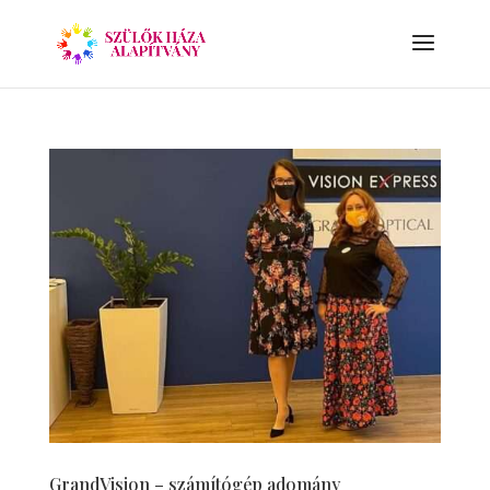
GrandVision – számítógép adomány