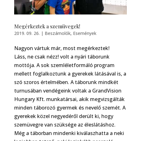
Megérkeztek a szemüvegek!
2019. 09. 26.
|
Beszámolók
,
Események
Nagyon vártuk már, most megérkeztek!
Láss, ne csak nézz! volt a nyári táborunk
mottója. A sok szemléletformáló program
mellett foglalkoztunk a gyerekek látásával is, a
szó szoros értelmében. A táborunk mindkét
turnusában vendégeink voltak a GrandVision
Hungary Kft. munkatársai, akik megvizsgálták
minden táborozó gyermek és nevelő szemét. A
gyerekek közel negyedéről derült ki, hogy
szemüvegre van szüksége az éleslátáshoz.
Még a táborban mindenki kiválaszhatta a neki