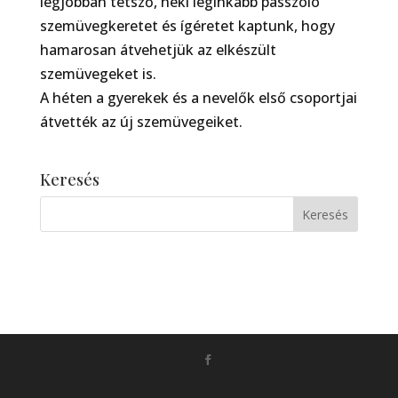
legjobban tetsző, neki leginkább passzoló
szemüvegkeretet és ígéretet kaptunk, hogy
hamarosan átvehetjük az elkészült
szemüvegeket is.
A héten a gyerekek és a nevelők első csoportjai
átvették az új szemüvegeiket.
Keresés
Készítette:
Monkey Marketing