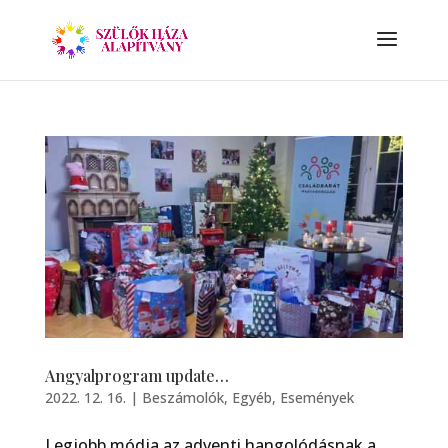
Angyalprogram update…
2022. 12. 16.
|
Beszámolók
,
Egyéb
,
Események
Legjobb módja az adventi hangolódásnak a