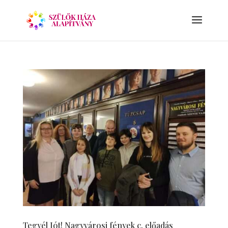
Tegyél Jót! Nagyvárosi fények c. előadás