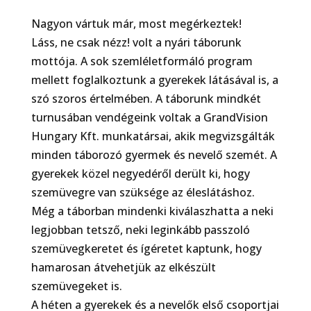
Nagyon vártuk már, most megérkeztek!
Láss, ne csak nézz! volt a nyári táborunk
mottója. A sok szemléletformáló program
mellett foglalkoztunk a gyerekek látásával is, a
szó szoros értelmében. A táborunk mindkét
turnusában vendégeink voltak a GrandVision
Hungary Kft. munkatársai, akik megvizsgálták
minden táborozó gyermek és nevelő szemét. A
gyerekek közel negyedéről derült ki, hogy
szemüvegre van szüksége az éleslátáshoz.
Még a táborban mindenki kiválaszhatta a neki
legjobban tetsző, neki leginkább passzoló
szemüvegkeretet és ígéretet kaptunk, hogy
hamarosan átvehetjük az elkészült
szemüvegeket is.
A héten a gyerekek és a nevelők első csoportjai