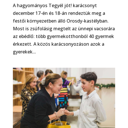
A hagyományos Tegyél jót! karácsonyt
december 17-én és 18-án rendeztük meg a
festői környezetben álló Orosdy-kastélyban.
Most is zsúfolásig megtelt az ünnepi vacsorára
az ebédlő: több gyermekotthonból 40 gyermek
érkezett. A közös karácsonyozáson azok a
gyerekek...