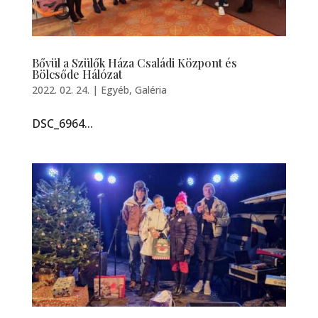
Bővül a Szülők Háza Családi Központ és
Bölcsőde Hálózat
2022. 02. 24.
|
Egyéb
,
Galéria
DSC_6964...